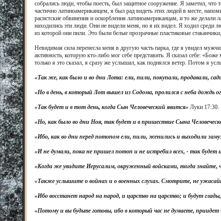
собрались люди, чтобы поесть, был защитное сооружение. Я заметил, что 
частично латиноамериканцем, я был рад видеть этих людей в месте, нап
расистские обвинения и оскорбления латиноамериканцам, и то же делали
находились эти люди. Они не видели меня, но я их видел. Я ходил среди лю
из которой они пили. Это были белые прозрачные пластиковые стаканчики,
Невидимая сила перенесла меня в другую часть парка, где я увидел муж
активность, которую кто-либо мог себе представить. Я сказал себе: «Боже
только я это сказал, я сразу же услышал, как поднялся ветер. Потом я ус
«Так же, как было и во дни Лота: ели, пили, покупали, продавали, са
«Но в день, в который Лот вышел из Содома, пролился с неба дождь о
«Так будет и в тот день, когда Сын Человеческий явится»
Луки 17:30.
«Но, как было во дни Ноя, так будет и в пришествие Сына Человечес
«Ибо, как во дни перед потопом ели, пили, женились и выходили замуж
«И не думали, пока не пришел потоп и не истребил всех, - так будет
«Когда же увидите Иерусалим, окруженный войсками, тогда знайте, 
«Также услышите о войнах и о военных слухах. Смотрите, не ужасай
«Ибо восстанет народ на народ, и царство на царство; и будут глад
«Потому и вы будьте готовы, ибо в который час не думаете, прииде