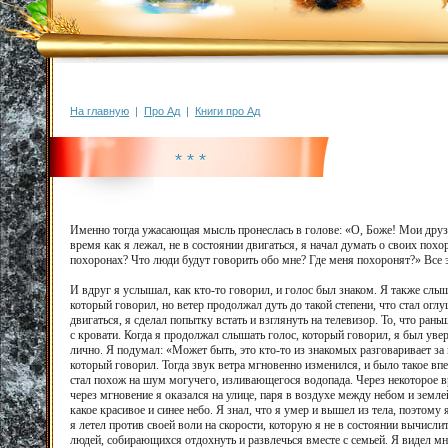
На главную
|
Про Ад
|
Книги про Ад
* * *
Именно тогда ужасающая мысль пронеслась в голове: «О, Боже! Мои друзь
время как я лежал, не в состоянии двигаться, я начал думать о своих пох
похоронах? Что люди будут говорить обо мне? Где меня похоронят?» Все 
И вдруг я услышал, как кто-то говорил, и голос был знаком. Я также слы
который говорил, но ветер продолжал дуть до такой степени, что стал ог
двигаться, я сделал попытку встать и взглянуть на телевизор. То, что рань
с кровати. Когда я продолжал слышать голос, который говорил, я был увере
лично. Я подумал: «Может быть, это кто-то из знакомых разговаривает за 
который говорил. Тогда звук ветра мгновенно изменился, и было такое впе
стал похож на шум могучего, изливающегося водопада. Через некоторое в
через мгновение я оказался на улице, паря в воздухе между небом и земле
какое красивое и синее небо. Я знал, что я умер и вышел из тела, поэтому
я летел против своей воли на скорости, которую я не в состоянии вычислит
людей, собирающихся отдохнуть и развлечься вместе с семьей. Я видел мн