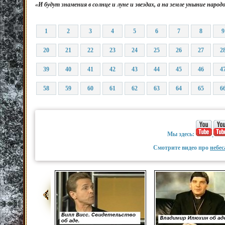
«И будут знамения в солнце и луне и звездах, а на земле уныние нар
1
2
3
4
5
6
7
8
9
20
21
22
23
24
25
26
27
2
39
40
41
42
43
44
45
46
4
58
59
60
61
62
63
64
65
6
Мы здесь:
Смотрите видео про
небес