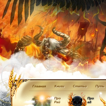
Главная
Книги
Статьи
Путь
Про
Про
Рай
ад