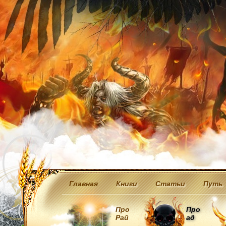
Главная
Книги
Статьи
Путь
Про
Про
Рай
ад