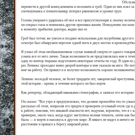
Обслужи
перенести в другой конец комнаты и положить в гроб. Один из них взял за 
споткнувшись о плевательницу потерял равновесие и уронил труп.
Голова умершего ударилась об пол и все присутствующие к своему велич
он открыл глаза и появились другие признаки жизни. Немедленно послали
к моменту прибытия доктора, жадно пил ее.
Гроб был тотчас же унесен и позднее использован для погребения друго
осмотре был обнаружен перелом одной ноги в двух местах и кровоподтёки.
Я узнал об этом необыкновенном случае мнимой смерти от одного товар
узнать все от него лично. Такая возможность не представлялась мне в теч
одну из контор тюрьмы подготовить некоторые отчеты по году. В один из 
раз Леннокс проходил мимо дверей конторы и мне указали на него. Не потр
мне на работу. Он пришел и я получил возможность хорошо познакомиться
Леннокс молодой человек, не более тридцати лет, закоренелый преступни
этой истории – время, в течение которого он был мертв.
Как репортер, обладающий навыками стенографии, я записал его историю 
Он сказал: “Все утро я предчувсвовал, что должно произойти что-то ужас
рассказал об этом, попросив его придти и проверить угольный отсек где я
к работе, пояснив, что никакой опасности нет, подумав, вероятно, что я с
примерно, около часа, когда вдруг наступила полная темнота, затем как 
была — я мертв и нахожусь в другом мире. Я никого не видел и ничего не
расстояние и пришел к берегу широкой реки.