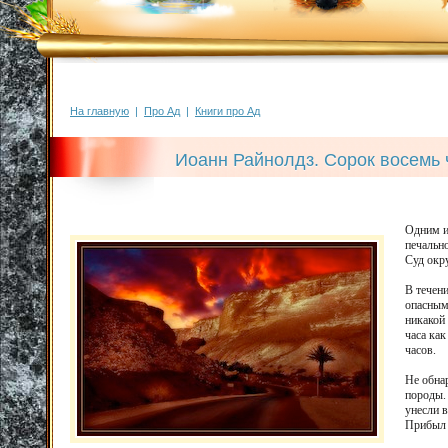
На главную
|
Про Ад
|
Книги про Ад
Иоанн Райнолдз. Сорок восемь 
Одним из
печальн
Суд окр
В течени
опасным
никакой 
часа как
часов.
Не обна
породы.
унесли в
Прибыл 