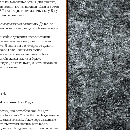
их были массивные цепи. Цепи, похоже,
мы знали, что Ты придешь! День и время
Тогда эти двое начали петь хвалу Богу.
н были ангелами.
сказал ангелам замолчать. Далее, по-
х, в то время, когда они были на земле.
ли себя с дочерями человеческими,
ами на мгновение; и на Его глазах
е. Я назначил вас следить за делами
ворил вас, - ваше ангельское
торое было назначено нам от Бога
ы. Он сказал им: «Вы будете
здесь, в цепях тьмы, и нести наказание
естой главе».
2:4.
уд великого дня»
Иуды 1:6.
 велик, что потребовалось бы идти
ти тебя силою Моего Духа». Тогда один из
е стали плакать. Такое горе заполнило
 Его выпустить падших ангелов из
ходились. Ты думаешь, что знаешь, о чем