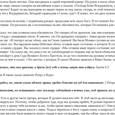
о волосы были светлые. Они находились в одной тюремной камере. На руках и ногах обо
ак люди, начали говорить на английском языке и сказали: «Господи Боже Вседержитель, 
ончилось? Будем ли мы выпущены из наших тюрем из-под земли, отсюда, из этой темноты? 
 Богу Вседержителю, Который справедлив в Своем суде!» Я понял, что эти двое мужчи
ла упали на колени, с поднятыми руками, продолжая петь хвалу Богу. В тот момент Бог 
инам. Он рассказал им о возложенных на них обязанностях, которые Он назначил для ни
зал, что они оставили свои обязанности. Он говорил об их прошлом: как они оскверни
 блуда с женщинами земли. Я заметил, что Он прекратил говорить с этими двумя мужчин
ал им: «Я смотрел на вас обоих, как на Своих сыновей. Вы были Моими слугами на земл
елаете это. Вы нарушили ваши Небесные обеты, оставив ваше состояние, в котором Я сот
ь в ваших сердцах. Вы сказали в своих сердцах: «Мы оставим наше первое состояние, ко
нщин». Он сказал им, что день и час их освобождения из тюрьмы еще не были объявлен
изойдет в день Суда Великого Белого Престола, но до того момента вы должны остаться 
ся ко мне и сказал: «Это ангелы, о которых Я сказал Моисею написать в Книге Бытие, ш
ских, что они красивы, и брали [их] себе в жены, какую кто избрал»
Бытие 6:2.
ые Я также сказал написать Петру и Иуде».
адил, но, связав узами адского мрака, предал блюсти на суд для наказания»
2 Петра 
стоинства, но оставивших свое жилище, соблюдает в вечных узах, под мраком, на с
сть и другие части тартара, которые Я должен показать тебе. В этой части ад настолько
 увидеть все. Поэтому, чтобы добраться туда, куда мы должны прийти, Я должен перенес
луга, я прошу тебя молиться за нас, чтобы время нашего наказания закончилось!» Они вс
влен и начал плакать вместе с ними. Тогда я обратился к Богу, горько плача, и попросил
их ангелов были нежность твоего сердца и твое сострадание, они бы сейчас здесь не на