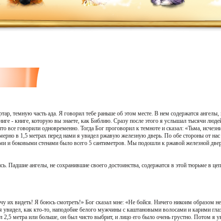
ар, темную часть ада. Я говорил тебе раньше об этом месте. В нем содержатся ангелы, 
ге - книге, которую вы знаете, как Библию. Сразу после этого я услышал тысячи людей
 что все говорили одновременно. Тогда Бог проговорил к темноте и сказал: «Тьма, исчезн
имерно в 1,5 метрах перед нами я увидел ржавую железную дверь. По обе стороны от на
ами и боковыми стенами было всего 5 сантиметров. Мы подошли к ржавой железной двер
ись. Падшие ангелы, не сохранившие своего достоинства, содержатся в этой тюрьме в це
очу их видеть! Я боюсь смотреть!» Бог сказал мне: «Не бойся. Ничего никоим образом не
я увидел, как кто-то, наподобие белого мужчины с каштановыми волосами и карими гла
был 2,5 метра или больше, он был чисто выбрит, и лицо его было очень грустно. Потом я