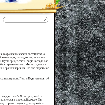
не сохранившие своего достоинства, о
, говорящих, по-видимому, на иврите...
и! Пусть придет свет!» Когда Господь Бог
с были грязные стены. Мы находились в
и и прошли через нее. По обе стороны от
пях, под мраком. Петр и Иуда написали об
 повредит тебе!» Я смотрел, как Он
зами, стоял в тюремной камере. Он
 увидел другого мужчину, который был