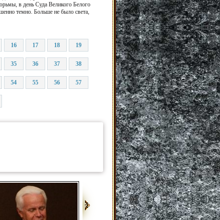
тюрьмы, в день Суда Великого Белого
ршенно темно. Больше не было света,
16
17
18
19
35
36
37
38
54
55
56
57