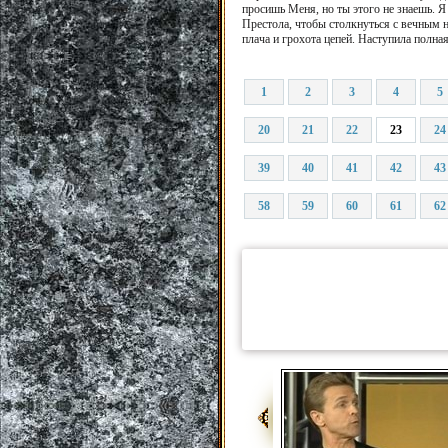
просишь Меня, но ты этого не знаешь. Я
Престола, чтобы столкнуться с вечным на
плача и грохота цепей. Наступила полна
1
2
3
4
5
20
21
22
23
24
39
40
41
42
43
58
59
60
61
62