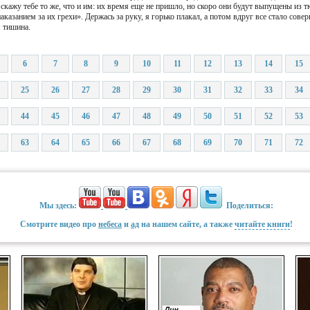
 скажу тебе то же, что и им: их время еще не пришло, но скоро они будут выпущены из 
казанием за их грехи». Держась за руку, я горько плакал, а потом вдруг все стало сове
я тишина.
6
7
8
9
10
11
12
13
14
15
25
26
27
28
29
30
31
32
33
34
44
45
46
47
48
49
50
51
52
53
63
64
65
66
67
68
69
70
71
72
Мы здесь:
Поделиться:
Смотрите видео про
небеса
и
ад
на нашем сайте, а также
читайте книги
!