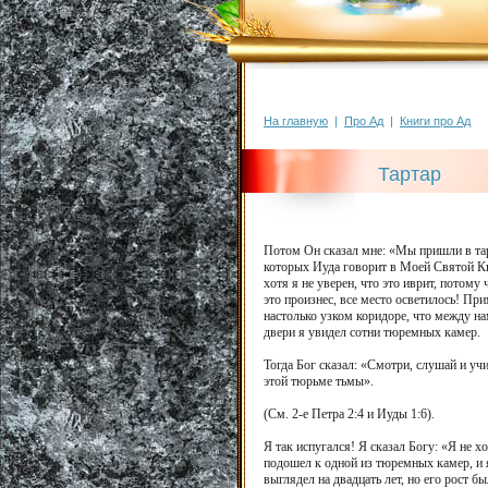
На главную
|
Про Ад
|
Книги про Ад
Тартар
Потом Он сказал мне: «Мы пришли в тарт
которых Иуда говорит в Моей Святой Кни
хотя я не уверен, что это иврит, потому
это произнес, все место осветилось! Пр
настолько узком коридоре, что между н
двери я увидел сотни тюремных камер.
Тогда Бог сказал: «Смотри, слушай и уч
этой тюрьме тьмы».
(См. 2-е Петра 2:4 и Иуды 1:6).
Я так испугался! Я сказал Богу: «Я не х
подошел к одной из тюремных камер, и 
выглядел на двадцать лет, но его рост 