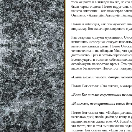
того же роста и выглядел так же, но ег
были черного цвета. Потом вдруг они, к
нашего наказания... оно наконец-то зак
Они пели: «Аллилуйя, Аллилуйя Господу
Потом я наблюдал, как оба мужских анге
видимому, Бог начал проповедовать мужч
Разговаривая с двумя мужчинами, Он ска
женившись и совершая сексуальные акты
начали появляться слезы. Потом Он сказ
человечества, и вы обещали Мне, что сд
достоинство. Грех и похоть образовалис
Всемогущего, и возьмем себе земных же
освобождены на короткое время. Это про
вашего беззакония». Потом Бог повернул
«Сыны Божии увидели дочерей человече
Потом Бог сказал: «Это ангелы, о котор
«Если Бог ангелов согрешивших не пощ
«И ангелов, не сохранивших своего до
Потом Бог сказал мне: «Пойдем дальше. Е
несколько дней, чтобы дойти до конца и
падших ангелов сказал мне: «О, Божий с
это место, что я стал эмоционально пода
тюрьмы. Бог сказал мне: «Если бы у падш