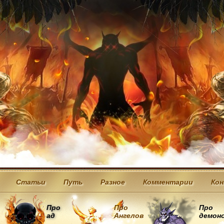
Статьи
Путь
Разное
Комментарии
Ко
Про
Про
Про
ад
Ангелов
демон