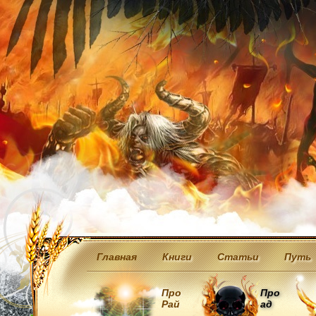
Главная
Книги
Статьи
Путь
Про
Про
Рай
ад