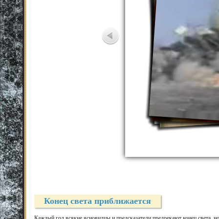
Конец света приближается
Каждый год всякие ясновидцы и предсказатели предрекают конец света, н