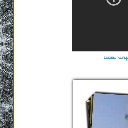
Скачать
- Док. фил
С