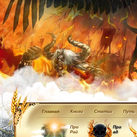
Главная
Книги
Статьи
Путь
Про
Про
Рай
ад