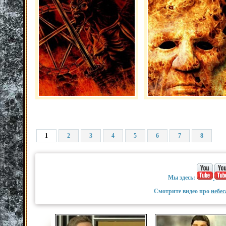
1
2
3
4
5
6
7
8
Мы здесь:
Смотрите видео про
небес