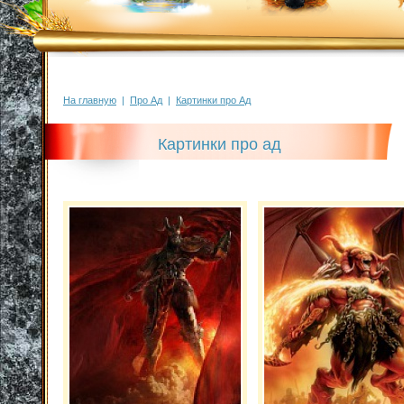
На главную
|
Про Ад
|
Картинки про Ад
Картинки про ад