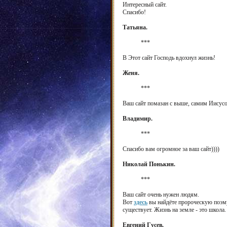
Интересный сайт.
Спасибо!
Татьяна.
***
В Этот сайт Господь вдохнул жизнь!
Женя.
***
Ваш сайт помазан с выше, самим Иисусо
Владимир.
***
Спасибо вам огромное за ваш сайт))))
Николай Понькин.
***
Ваш сайт очень нужен людям.
Вот
здесь
вы найдёте пророческую поэму,
существует. Жизнь на земле - это школа.
Евгений Гусев.