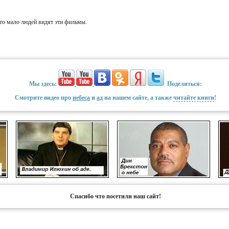
что мало людей видят эти фильмы.
Мы здесь:
Поделиться:
Смотрите видео про
небеса
и
ад
на нашем сайте, а также
читайте книги
!
Спасибо что посетили наш сайт!