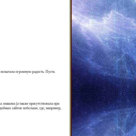
- испытала огромную радость. Пусть
а знакома (а также присутствовала при
добных сайтов побольше, где, например,