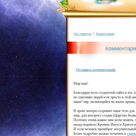
На главную
|
Коментарии
Комментар
Оставить комментарий.
Мир вам!
Благодарю всех создателей сайта и тех
по спасению людей и не просто в этой жиз
ваша? пар, являющийся на малое время, 
В чреве матери созревает наше тело для 
мир, для которого создан (Царство Божье
Поэтому очень важно нам всем понять, чт
назад подписал Кровью Иисуса Христа н
И если человек пренебрег искупительной
Более подробно можно почитать в
стать