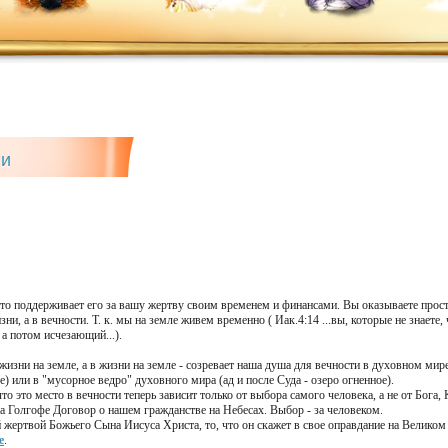
ии
, кто поддерживает его за вашу жертву своим временем и финансами. Вы оказываете про
ни, а в вечности. Т. к. мы на земле живем временно ( Иак.4:14 ...вы, которые не знаете, 
а потом исчезающий...).
жизни на земле, а в жизни на земле - созревает наша душа для вечности в духовном мире
) или в "мусорное ведро" духовного мира (ад и после Суда - озеро огненное).
о это место в вечности теперь зависит только от выбора самого человека, а не от Бога
а Голгофе Договор о нашем гражданстве на Небесах. Выбор - за человеком.
 жертвой Божьего Сына Иисуса Христа, то, что он скажет в свое оправдание на Великом 
е
.