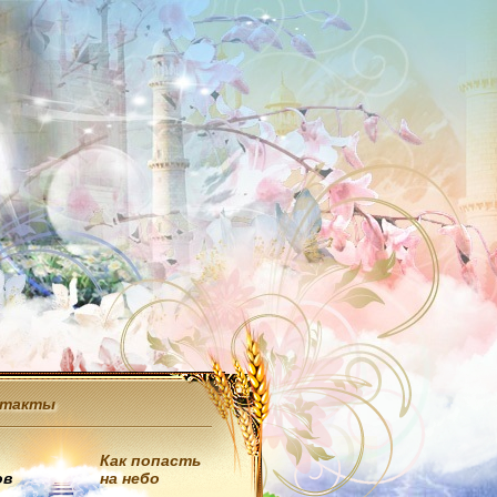
нтакты
Как попасть
ов
на небо