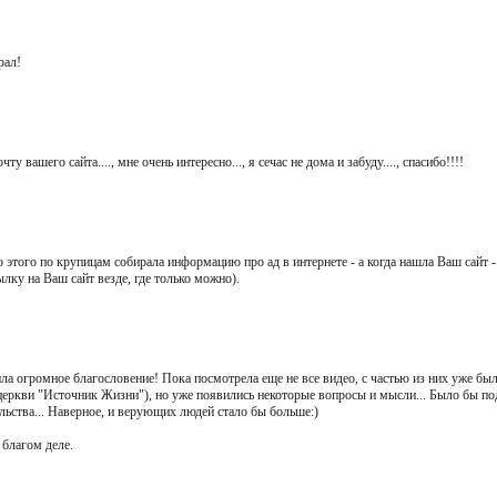
рал!
 вашего сайта...., мне очень интересно..., я сечас не дома и забуду...., спасибо!!!!
 этого по крупицам собирала информацию про ад в интернете - а когда нашла Ваш сайт 
лку на Ваш сайт везде, где только можно).
ла огромное благословение! Пока посмотрела еще не все видео, с частью из них уже был
церкви "Источник Жизни"), но уже появились некоторые вопросы и мысли... Было бы по
льства... Наверное, и верующих людей стало бы больше:)
 благом деле.