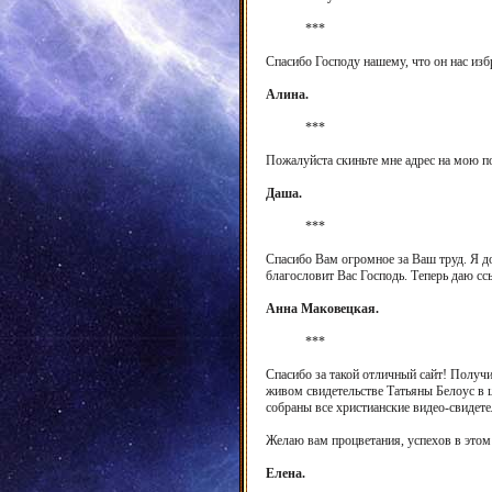
***
Спасибо Господу нашему, что он нас изб
Алина.
***
Пожалуйста скиньте мне адрес на мою почту
Даша.
***
Спасибо Вам огромное за Ваш труд. Я до
благословит Вас Господь. Теперь даю ссы
Анна Маковецкая.
***
Спасибо за такой отличный сайт! Получи
живом свидетельстве Татьяны Белоус в 
собраны все христианские видео-свидете
Желаю вам процветания, успехов в этом
Елена.