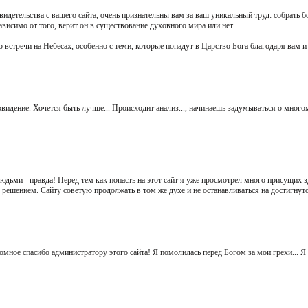
видетельства с вашего сайта, очень признательны вам за ваш уникальный труд: собрать 
висимо от того, верит он в существование духовного мира или нет.
о встречи на Небесах, особенно с теми, которые попадут в Царство Бога благодаря вам и
овидение. Хочется быть лучше... Происходит анализ..., начинаешь задумываться о мног
людьми - правда! Перед тем как попасть на этот сайт я уже просмотрел много присущих з
решением. Сайту советую продолжать в том же духе и не останавливаться на достигнуто
мное спасибо администратору этого сайта! Я помолилась перед Богом за мои грехи... Я 