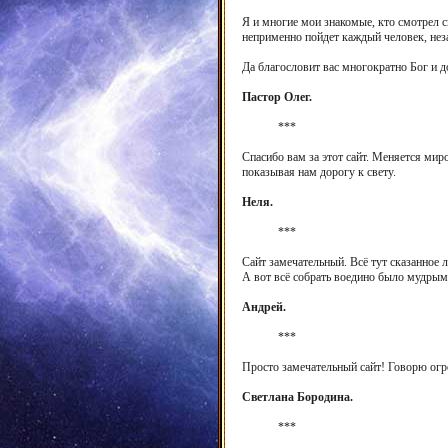
Я и многие мои знакомые, кто смотрел с
неприменно пойдет каждый человек, неза
Да благословит вас многократно Бог и д
Пастор Олег.
***
Спасибо вам за этот сайт. Меняется мир
показывая нам дорогу к свету.
Неля.
***
Сайт замечательный. Всё тут сказанное 
А вот всё собрать воедино было мудрым 
Андрей.
***
Просто замечательный сайт! Говорю огро
Светлана Бородина.
***