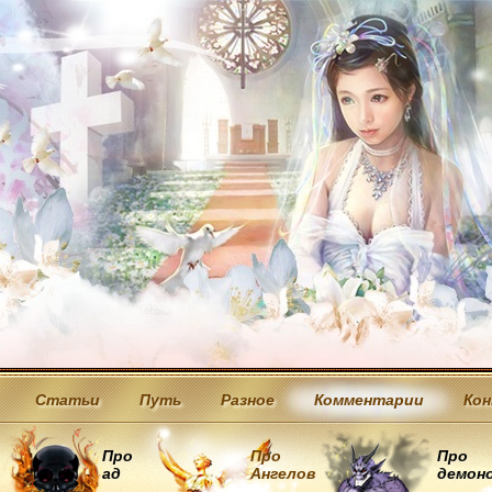
Статьи
Путь
Разное
Комментарии
Ко
Про
Про
Про
ад
Ангелов
демон