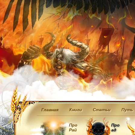
Главная
Книги
Статьи
Путь
Про
Про
Рай
ад