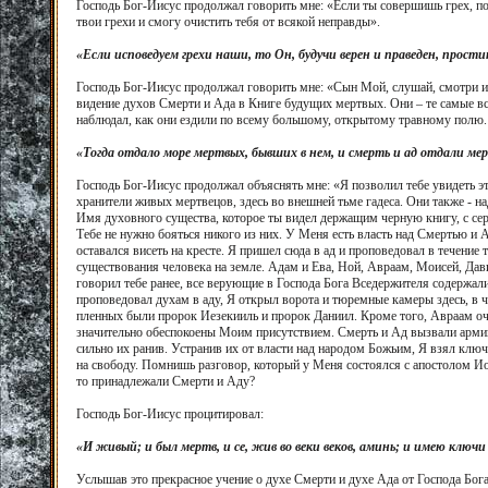
Господь Бог-Иисус продолжал говорить мне: «Если ты совершишь грех, по
твои грехи и смогу очистить тебя от всякой неправды».
«Если исповедуем грехи наши, то Он, будучи верен и праведен, прос
Господь Бог-Иисус продолжал говорить мне: «Сын Мой, слушай, смотри и у
видение духов Смерти и Ада в Книге будущих мертвых. Они – те самые вс
наблюдал, как они ездили по всему большому, открытому травному полю. 
«Тогда отдало море мертвых, бывших в нем, и смерть и ад отдали ме
Господь Бог-Иисус продолжал объяснять мне: «Я позволил тебе увидеть э
хранители живых мертвецов, здесь во внешней тьме гадеса. Они также - над
Имя духовного существа, которое ты видел держащим черную книгу, с сере
Тебе не нужно бояться никого из них. У Меня есть власть над Смертью и 
оставался висеть на кресте. Я пришел сюда в ад и проповедовал в течени
существования человека на земле. Адам и Ева, Ной, Авраам, Моисей, Давид
говорил тебе ранее, все верующие в Господа Бога Вседержителя содержалис
проповедовал духам в аду, Я открыл ворота и тюремные камеры здесь, в ча
пленных были пророк Иезекииль и пророк Даниил. Кроме того, Авраам оче
значительно обеспокоены Моим присутствием. Смерть и Ад вызвали армии
сильно их ранив. Устранив их от власти над народом Божьим, Я взял клю
на свободу. Помнишь разговор, который у Меня состоялся с апостолом Ио
то принадлежали Смерти и Аду?
Господь Бог-Иисус процитировал:
«И живый; и был мертв, и се, жив во веки веков, аминь; и имею ключ
Услышав это прекрасное учение о духе Смерти и духе Ада от Господа Бога