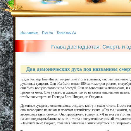
На главную
|
Про Ад
|
Книги про Ад
Глава двенадцатая. Смерть и а
Два демонических духа под названием смер
Когда Господь Бог-Иисус говорил мне это, я услышал, как разговаривают
духовных существ. Они оба были около 180 сантиметров ростом, с сереб
они были всецело поглощены беседой. Они не говорили на английском, и я
прямо на меня. Оно указало и сказало что-то на своем непонятном языке. 
чтобы посмотреть на Господа Бога-Иисуса, но Он ушел.
Духовное существо остановилось, открыло книгу и стало читать. После тог
оно заговорило на ясном и простом английском языке. «Так ты, наконец, зд
засмеялось злым смехом. Оно продолжало говорить: «Я не могу в это пове
начало подходить близко ко мне, и тогда я почувствовал самый отвратите
«Замечательно! Роджер, твое имя записано в книге мертвых!» Я закричал от