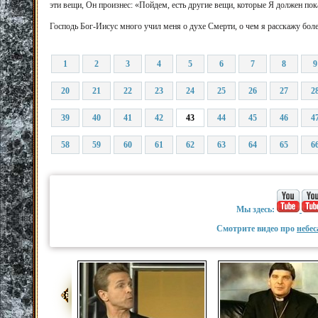
эти вещи, Он произнес: «Пойдем, есть другие вещи, которые Я должен пока
Господь Бог-Иисус много учил меня о духе Смерти, о чем я расскажу более
1
2
3
4
5
6
7
8
9
20
21
22
23
24
25
26
27
2
39
40
41
42
43
44
45
46
4
58
59
60
61
62
63
64
65
6
Мы здесь:
Смотрите видео про
небес