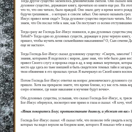
Тогда другое существо засмеялось демоническим смехом. Оно сказало мне: 
духовное существо, державшее книгу, прочитало из книги еще раз. На этот
что то, что оно читало, было правдой. Оно знало дату и время моего рож
будучи грешником... о которых я совсем забыл. Оно начало называть грех 
Иисус привел меня сюда!» Тогда духовное существо перестало читать. Мо
знаем, что Он послал тебя к нам, как Он поступает со всеми отступившим
Тогда сразу же Господь Бог-Иисус появился, и два духовных существа увид
Тобой?» Тогда одно из духовных существ, держащее в руке черную книгу, с
пришел, чтобы мучить меня сильнейшими наказаниями? О, Сын семени Дав
еще не настало».
Тогда Господь Бог-Иисус сказал духовному существу: «Смерть, замолчи! 
знания, которыми Я поделился с миром, даже зная, что тебе было дано ве
привел Своего слугу и пророка сюда в ад, в мир живых мертвецов, который
место ада здесь во тьме внешней и быть свидетелем темных тайн и загадок,
твои обвинения в его прошлых грехах Я вычеркнул из Своей книги воспо
Потом Господь Бог-Иисус ответил на вопрос демонического духовного сущ
пришло. Хотя вы прекрасно знаете, что время близко, и у вас есть лишь к
озеро огненное, где ваше наказание и мучение будут вечно».
Оба духовных существа, услышав, что сказал Господь Бог-Иисус, и, тряся
Бог-Иисус обернулся, посмотрел мне прямо в глаза и сказал: «Я хочу, чтоб
«Итак покоритесь Богу; противостаньте диаволу, и убежит от вас»
Господь Бог-Иисус сказал: «Я сказал тебе, что позволю тебе увидеть и в
которых ты видел верхом на бледном коне, которого Я показал тебе в ви