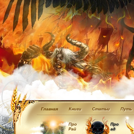
Главная
Книги
Статьи
Путь
Про
Про
Рай
ад