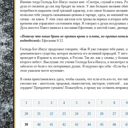
Именно тогда Господь Бог-Иисус сказал мне: «Смотри, слушай и учись. Ро
духи от гигантов до сих пор бродят по земле. У них большое желание оби
потребность выразить свой грязный характер, и их самое большое желание
позволил тебе увидеть скованными цепями в тартаре, здесь, во внешней ть
сатана - их князь. У этих злых ангелов есть троны на первых и вторых н
времени они управляют состоянием мира. Я говорил о духах-воздушных 
Духа апостол Павел написал в послании Ефесянам, в шестой главе, двенад
«Потому что наша брань не против крови и плоти, но против началь
поднебесной»
Ефесянам 6:12.
Господь Бог-Иисус продолжал говорить: «Как Я уже говорил тебе ранее, са
демонического существа, которое является его истинной природой. У него 
проводит в Израиле и, во-вторых, в России. Так же, как у сатаны, у больш
второго небес». Выслушав это учение Господа Бога-Иисуса, я посмотрел н
заболело от боли о тех потерянных душах. Я подумал про себя: «Если бы 
этом ужасном месте мучения».
Я снова приостановлюсь здесь, чтобы сказать, что если есть кто-то, что ч
умоляю вас - апостолов, пророков, евангелистов, пасторов, учителей ... к
сердцем! Прекратите грешить! Пожалуйста, я прошу вас оставить неправед
1
2
3
4
5
6
7
8
9
20
21
22
23
24
25
26
27
2
39
40
41
42
43
44
45
46
4