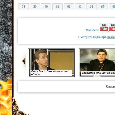
58
59
60
61
62
63
64
65
6
Мы здесь:
Смотрите видео про
небес
Спаси