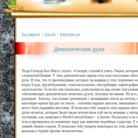
На главную
|
Про Ад
|
Книги про Ад
Демонические духи
Тогда Господь Бог-Иисус сказал: «Смотри, слушай и учись. Пауки, которы
служителей Божии. У этих демонических пауков есть сила сексуально обол
духи. В том, что те проповедники, которых ты видишь в этих тюремных кам
видах блуда, прелюбодеяния, гомосексуализме, мастурбации, порнографии
скотоложстве. Если бы они покаялись, взяв контроль над своим сексуальн
соблазняющих демонических нечистых духов, похожих на пауков. Не все
размеров. Ангелы, сексуально грешившие с женщинами земли до потопа, 
настоящее время бродят по земле, - потомки падших ангелов, имевшими п
могут быть падшими ангелами. Я позволил тебе увидеть этих падших ангел
духи гигантов, которые были также потомством той части женщин, у кото
состояние, как написано в Моей Святой Книге – в Бытие. Поскольку в их п
тела и проявились по внешнему виду как животно-подобные существа. У н
свиней, быков и коров. Я позволил тебе увидеть некоторых из этих демон
времени в борьбе против человечества».