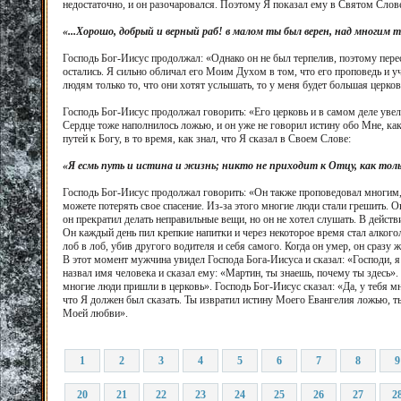
недостаточно, и он разочаровался. Поэтому Я показал ему в Святом Слов
«...Хорошо, добрый и верный раб! в малом ты был верен, над многим 
Господь Бог-Иисус продолжал: «Однако он не был терпелив, поэтому пере
остались. Я сильно обличал его Моим Духом в том, что его проповедь и уч
людям только то, что они хотят услышать, то у меня будет большая церков
Господь Бог-Иисус продолжал говорить: «Его церковь и в самом деле ув
Сердце тоже наполнилось ложью, и он уже не говорил истину обо Мне, как
путей к Богу, в то время, как знал, что Я сказал в Своем Слове:
«Я есмь путь и истина и жизнь; никто не приходит к Отцу, как тол
Господь Бог-Иисус продолжал говорить: «Он также проповедовал многим, что
можете потерять свое спасение. Из-за этого многие люди стали грешить. 
он прекратил делать неправильные вещи, но он не хотел слушать. В дейст
Он каждый день пил крепкие напитки и через некоторое время стал алког
лоб в лоб, убив другого водителя и себя самого. Когда он умер, он сразу 
В этот момент мужчина увидел Господа Бога-Иисуса и сказал: «Господи, 
назвал имя человека и сказал ему: «Мартин, ты знаешь, почему ты здесь»
многие люди пришли в церковь». Господь Бог-Иисус сказал: «Да, у тебя мн
что Я должен был сказать. Ты извратил истину Моего Евангелия ложью, т
Моей любви».
1
2
3
4
5
6
7
8
9
20
21
22
23
24
25
26
27
2