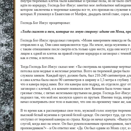
Внутри тюремных клеток были каменные и грязные полы, но не было света. 
идти по коридору, Господь Бог-Иисус заметил мое любопытное наблюдение
котором заключены в тюремные камеры все те, кто призван на служение в 
которых Я упомянул в Евангелии от Матфея, двадцать пятой главе, сорок 
Господь Бог Иисус процитировал:
«Тогда скажет и тем, которые по левую сторону: идите от Меня, прок
Господь Бог-Иисус продолжал говорить: «Моим намерением никогда не был
отправляю в ад. Они сами направляются туда. На земле, когда мужчины 
с таким отношением после смерти есть только одно место, куда они могут 
лицом к одной из клеток на правой стороне коридора и заговорил с темной
как и стены, и потолок.
Тогда Господь Бог-Иисус сказал мне: «Ты смотришь на хранилище мертвых»
потолка шли медные и железные решетки. Всего на тюремной двери было 
служила замком. Каждый прут, должно быть, был 210-240 сантиметров дли
и сама клетка была около 90 сантиметров в ширину и 1,5 метра в глубину
что и камера перед нами. Все эти камеры шли подряд, их отделяло друг о
заговорил с клеткой, и в комнате появился свет. Комната была точно така
грязные стены, с пятью железными прутьями на двери. Господь Бог-Иису
подошел так, что мой нос коснулся одного из прутьев. Именно тогда, вперв
начал осматривать свое тело и выяснил, что оно по-прежнему такое же, как
В то время как я рассматривал свое тело, мужской голос изнутри тюремн
высокий белый мужчина в грязной белой одежде. Он смотрел туда, где стоя
отступил от тюремной камеры из страха. Когда он начал кричать: «Выпус
слугой, когда жил на земле. Он был рукоположенным проповедником, паст
проповедником?» - и Он ответил мне: «Да. Он был одним из Моих слуг, и 