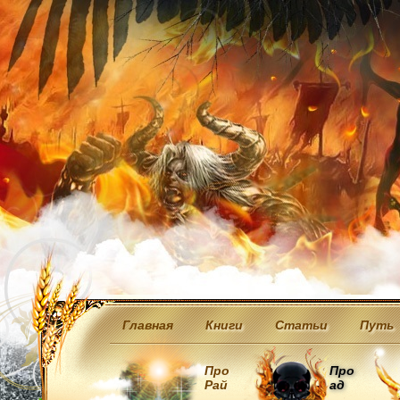
Главная
Книги
Статьи
Путь
Про
Про
Рай
ад