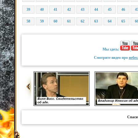
39
40
41
42
43
44
45
46
4
58
59
60
61
62
63
64
65
6
Мы здесь:
Смотрите видео про
небес
Спаси