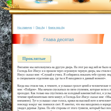
На главную
|
Про Ад
|
Книги про Ад
Глава десятая
Проклятые
Внезапно мы натолкнулись на другую дверь. На этот раз над ней не было н
Господь Бог-Иисус и я прошли через огромную черную дверь; мы стояли в 
Иисус сказал мне: «Слушай и учись. Я собираюсь показать тебе группу л
в специальном отделении ада, где ты и Я находимся в данный момент».
Когда мы стояли там, в темноте, я услышал грохот цепей и человеческие го
мне: «Пойдем». Мы начали спускаться по пяти ступеням, которые вели к 
проходил. Как только мы спустились на холодный каменистый пол, я услы
течение приблизительно пяти минут, и Господь Бог-Иисус сказал мне: «Мы в
внешнюю). Тут я услышал злые голоса, крики на высокой ноте и нечеловече
повсюду вокруг нас появился свет. Я заметил, что мы находились в коридор
увидел деревья Эдема. По обе стороны от этого туннеля, который был по