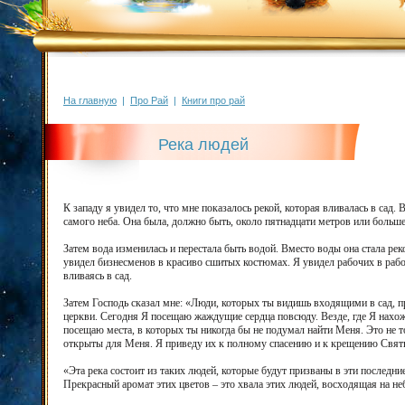
На главную
|
Про Рай
|
Книги про рай
Река людей
К западу я увидел то, что мне показалось рекой, которая вливалась в сад. 
самого неба. Она была, должно быть, около пятнадцати метров или больше.
Затем вода изменилась и перестала быть водой. Вместо воды она стала р
увидел бизнесменов в красиво сшитых костюмах. Я увидел рабочих в рабоч
вливаясь в сад.
Затем Господь сказал мне: «Люди, которых ты видишь входящими в сад, п
церкви. Сегодня Я посещаю жаждущие сердца повсюду. Везде, где Я нахож
посещаю места, в которых ты никогда бы не подумал найти Меня. Это не т
открыты для Меня. Я приведу их к полному спасению и к крещению Свя
«Эта река состоит из таких людей, которые будут призваны в эти последние
Прекрасный аромат этих цветов – это хвала этих людей, восходящая на не