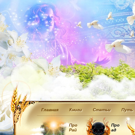
Главная
Книги
Статьи
Путь
Про
Про
Рай
ад