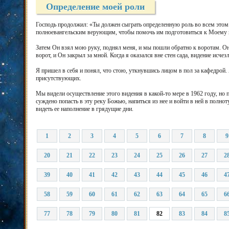
Определение моей роли
Господь продолжил: «Ты должен сыграть определенную роль во всем этом
полноевангельским верующим, чтобы помочь им подготовиться к Моему во
Затем Он взял мою руку, поднял меня, и мы пошли обратно к воротам. О
ворот, и Он закрыл за мной. Когда я оказался вне стен сада, видение исчезл
Я пришел в себя и понял, что стою, уткнувшись лицом в пол за кафедрой.
присутствующих.
Мы видели осуществление этого видения в какой-то мере в 1962 году, но 
суждено попасть в эту реку Божью, напиться из нее и войти в ней в полно
видеть ее наполнение в грядущие дни.
1
2
3
4
5
6
7
8
9
20
21
22
23
24
25
26
27
2
39
40
41
42
43
44
45
46
4
58
59
60
61
62
63
64
65
6
77
78
79
80
81
82
83
84
8