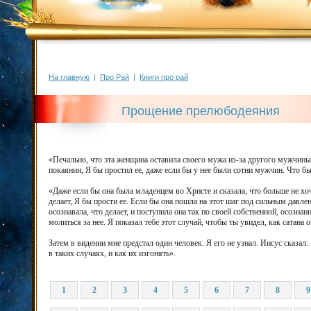
На главную
|
Про Рай
|
Книги про рай
Прощение прелюбодеяния
«Печально, что эта женщина оставила своего мужа из-за другого мужчины
покаянии, Я бы простил ее, даже если бы у нее были сотни мужчин. Что бы
«Даже если бы она была младенцем во Христе и сказала, что больше не хоч
делает, Я бы прости ее. Если бы она пошла на этот шаг под сильным давле
осознавала, что делает, и поступила она так по своей собственной, осозна
молиться за нее. Я показал тебе этот случай, чтобы ты увидел, как сатана
Затем в видении мне предстал один человек. Я его не узнал. Иисус сказал
в таких случаях, и как их изгонять».
1
2
3
4
5
6
7
8
9