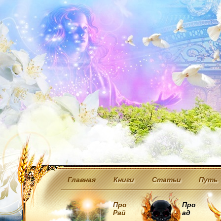
Главная
Книги
Статьи
Путь
Про
Про
Рай
ад