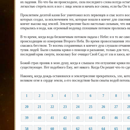
их падения. Но что бы ни происходило, сила последнего слова всегда оста
легкостью стереть всех и все с лица земли и начать все снова, если бы Он
Проклятием десятой казни Бог уничтожил всех первенцев и спас всего в
которых создал, за исключением тех, которые вошли в ковчег для спасен
ковчег высоко над землей. Землетрясение было настолько сильным, что ни
открылись и вода, как огромный водопад сплошным потоком пролилась на
В то время, когда вода бесконечным потоком падала с Небес и в то же с
происходящим из измерения Второго Неба. Во время провозглашения этог
спасаясь бегством. Те восемь сохраненных в ковчеге душ слушали отчаян
тупик людей. Были слышны крики о помощи и раскаяние, только для того,
последний крик смерти, поскольку Бог очищал Свой Сад от зла и хаоса, 
Божий страх проник в мою душу, когда я слышала эти оглушение крики по
существующее. Нет подобного Ему, нет никого. Когда Он решит что-то сде
Наконец, когда дождь остановился и землетрясение прекратилось, зло, ко
великом огне в сердце земли, а его последствия были смыты водой потопа
1
2
3
4
5
6
7
8
9
20
21
22
23
24
25
26
27
2
39
40
41
42
43
44
45
46
4
58
59
60
61
62
63
64
65
6