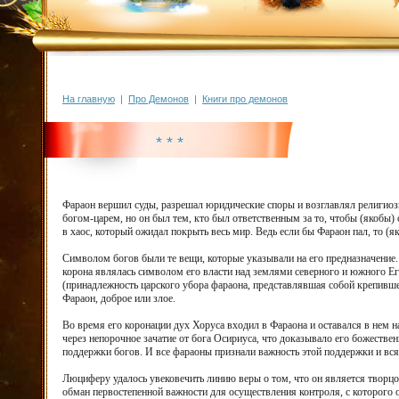
На главную
|
Про Демонов
|
Книги про демонов
* * *
Фараон вершил суды, разрешал юридические споры и возглавлял религиозн
богом-царем, но он был тем, кто был ответственным за то, чтобы (якобы) 
в хаос, который ожидал покрыть весь мир. Ведь если бы Фараон пал, то (
Символом богов были те вещи, которые указывали на его предназначение. 
корона являлась символом его власти над землями северного и южного Ег
(принадлежность царского убора фараона, представлявшая собой крепившей
Фараон, доброе или злое.
Во время его коронации дух Хоруса входил в Фараона и оставался в нем н
через непорочное зачатие от бога Осириуса, что доказывало его божестве
поддержки богов. И все фараоны признали важность этой поддержки и всяч
Люциферу удалось увековечить линию веры о том, что он является творцо
обман первостепенной важности для осуществления контроля, с которого о