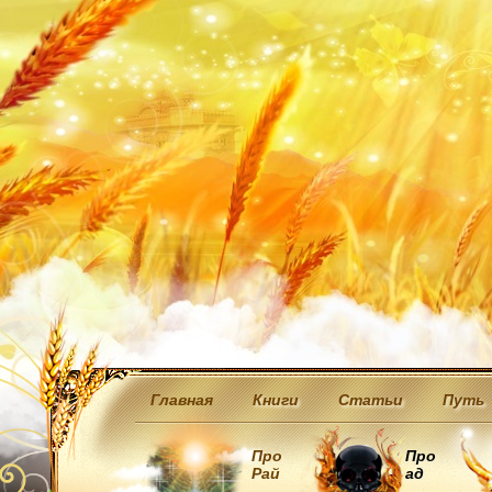
Главная
Книги
Статьи
Путь
Про
Про
Рай
ад