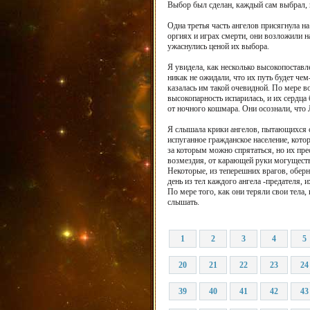
Выбор был сделан, каждый сам выбрал, н
Одна третья часть ангелов присягнула н
оргиях и играх смерти, они возложили на
ужаснулись ценой их выбора.
Я увидела, как несколько высокопоставл
никак не ожидали, что их путь будет че
казалась им такой очевидной. По мере 
высокопарность испарилась, и их сердца 
от ночного кошмара. Они осознали, что
Я слышала крики ангелов, пытающихся сп
испуганное гражданское население, кото
за которым можно спрятаться, но их пре
возмездия, от карающей руки могуществ
Некоторые, из теперешних врагов, обер
день из тел каждого ангела -предателя,
По мере того, как они теряли свои тела
слышать.
1
2
3
4
5
20
21
22
23
24
39
40
41
42
43