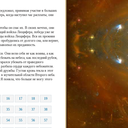
предложил, принимая участие в больших
рь, когда наступил час расплаты, они
тобы он спас их. В своих мечтах, они
ающий войска Люцифера, победа уже не
ряды войска Люцифера. Вся их прежняя
 пробудились от долгого сна, или вернее,
авоевал их преданность.
я. Они вели себя не как воины, а как
бежать на небеса, как последний рубеж,
тарался убежать от праведного
 разбила сердце каждого небожителя.
 дружбы. Густая кровь текла в этот
ы в мучительной области Второго неба.
Я поняла, что больше не могу этого
16
17
18
19
35
36
37
38
54
55
56
57