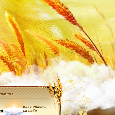
нтакты
Как попасть
ов
на небо