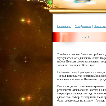
На главную
|
Про Демонов
|
Книги пр
* * *
Это была страшная битва, которой не ви
мускулистых, огнедышащих конях. По ра
небеса. Во всем своем великолепии, во
заполнил собой всю Вселенную.
Небеса над землей разверзлись и воздух
- город, которым так гордился Люцифер,
повалились на землю. Некоторые города
Воздух везде настолько наэлектризовал
резонансом, отзывался на небесах. Солн
увидеть решительную сосредоточенность 
сделал свой выбор. Между ними была про
было, своего рода, испытание: - Господ