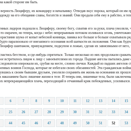
а какой стороне им быть.
а верность Люциферу, их командиру и начальнику. Отведав вкус порока, который он им 
дежду на его обещания славы, богатств и званий. Они продали себя ему в рабство, и тепе
енных лидеров подошли к Люциферу, своему богу, схватив его за руки, плача умоляли, ч
м-то омрачен, но теперь, когда с небес непрерывным потоком изливался огонь, уничтож
возрастания шума от копыт небесной конницы, паника все больше и больше охватывала 
будто парализовало от внезапного осознания всей шаткости их положения. Они как будто
 Люцифер шантажом, принуждением, подкупом и ложью, сделав их зависимыми от него, з
астись бегством, и где-нибудь спрятаться. Только несколько из них продолжали сражатьс
рое встретилось лицом к лицу с завоевателями их города. Падшие ангелы пытались даже с
следователи опережали их, срубая на месте, словно свечки. Каждый из падших ангелов с
енных воинов Господа, которые не избегали своих обязанностей. Эта гражданская война
нувшись к своим бывшим друзьям, умоляли сохранить им жизнь на основании их прошлой
 их наказанием было лишение жизни в теле. И теперь они, лишенные тела, были заключен
, их непрекращающийся плачь, переходящий в отчаянный крик побежденных, усиливался. 
6
7
8
9
10
11
12
13
14
15
25
26
27
28
29
30
31
32
33
34
44
45
46
47
48
49
50
51
52
53