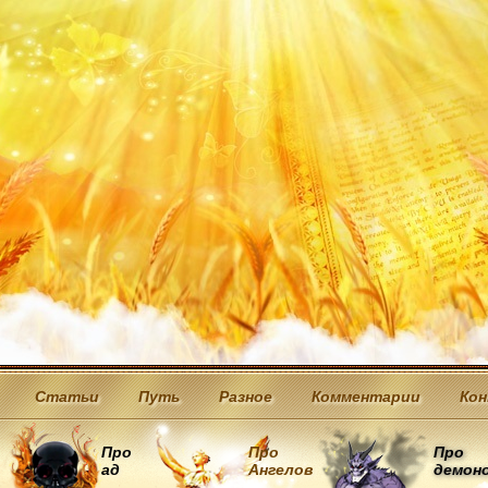
Статьи
Путь
Разное
Комментарии
Ко
Про
Про
Про
ад
Ангелов
демон