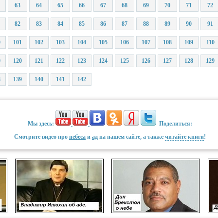
63
64
65
66
67
68
69
70
71
72
82
83
84
85
86
87
88
89
90
91
0
101
102
103
104
105
106
107
108
109
110
9
120
121
122
123
124
125
126
127
128
129
8
139
140
141
142
Мы здесь:
Поделиться:
Смотрите видео про
небеса
и
ад
на нашем сайте, а также
читайте книги
!