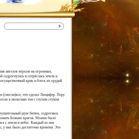
рмия ангелов верхом на огромных,
 содрогнулась и сотряслась земля и
могущественный крик и блеск их орудий
ли (снесли)все, что сделал Люцифер. Перу
есом в несколько тон с глухим стуком
глушительный шум битвы, содрогаясь
ичтожить Божьих врагов. Можно было
га с земли и небес. Каждый из них
р, у них было достаточно времени. Это