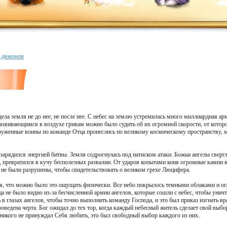
о демонов
дела земля не до нее, не после нее. С небес на землю устремилась много миллиардная а
звивающимся в воздухе гривам можно было судить об их огромной скорости, от которой
оруженные воины по команде Отца пронеслись по великому космическому пространству, 
 зарядился энергией битвы. Земля содрогнулась под натиском атаки. Божьи ангелы сверг
 превратился в кучу бесполезных развалин. От ударов копытами коня огромные камни в
 не были разрушены, чтобы свидетельствовать о великом грехе Люцифера.
ся, что можно было это ощущать физически. Все небо покрылось темными облаками и о
ца не было видно из-за бесчисленной армии ангелов, которые сошли с небес, чтобы ун
в глазах ангелов, чтобы точно выполнить команду Господа, и это был приказ изгнать вра
ведена черта. Бог ожидал до тех тор, когда каждый небесный житель сделает свой выбо
ь никого не принуждал Себя любить, это был свободный выбор каждого из них.