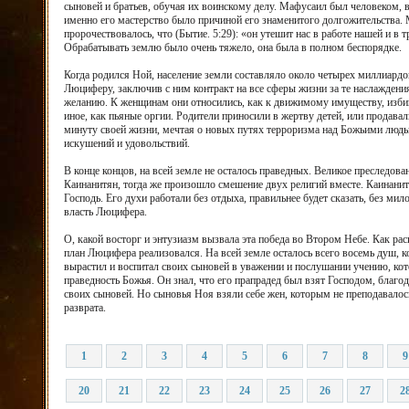
сыновей и братьев, обучая их воинскому делу. Мафусаил был человеком,
именно его мастерство было причиной его знаменитого долгожительства. 
пророчествовалось, что (Бытие. 5:29): «он утешит нас в работе нашей и в
Обрабатывать землю было очень тяжело, она была в полном беспорядке.
Когда родился Ной, население земли составляло около четырех миллиардо
Люциферу, заключив с ним контракт на все сферы жизни за те наслаждени
желанию. К женщинам они относились, как к движимому имуществу, избива
иное, как пьяные оргии. Родители приносили в жертву детей, или продава
минуту своей жизни, мечтая о новых путях терроризма над Божьими людь
искушений и удовольствий.
В конце концов, на всей земле не осталось праведных. Великое преследо
Каинанитян, тогда же произошло смешение двух религий вместе. Каинанит
Господь. Его духи работали без отдыха, правильнее будет сказать, без м
власть Люцифера.
О, какой восторг и энтузиазм вызвала эта победа во Втором Небе. Как ра
план Люцифера реализовался. На всей земле осталось всего восемь душ, 
вырастил и воспитал своих сыновей в уважении и послушании учению, кот
праведность Божья. Он знал, что его прапрадед был взят Господом, благод
своих сыновей. Но сыновья Ноя взяли себе жен, которым не преподавалось
разврата.
1
2
3
4
5
6
7
8
9
20
21
22
23
24
25
26
27
2