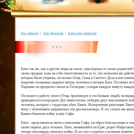
На главную
|
Про Демонов
|
Книги про демонов
* * *
Енох так же, как и другие люди на земле, унаследовал от своих родителей 
своих предков, взяв на себя ответственность за то, что позволил им дейст
которые были утеряны, он познал Отца, Сына и Святого Духа и восстанов
искренне оплакивал падшую натуру человека и потерю Бога. Он понял ист
Падению он предпочел милость Господню, созидая каждую минуту каждог
Он вошел в работу своего Отца, проповедуя и уча Божьих людей, возвра
праведности и возродило Дух евангелизма, побудив двух миссионеров пой
человека, которых с гордостью убил Ламех. Испорченная репутация Ламеха
нему с обличением направились эти два миссионера. И это стоило им жизн
Каина объявили войну клану Сифа.
Енох - представитель пятого поколения Сифа, он обрел благоволение в оч
своих первых двух человек. Енох, женившийся на Едне, родил Мафусаила, 
четыре миллиарда, началась война. И он стал солдатом и великим воином