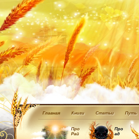
Главная
Книги
Статьи
Путь
Про
Про
Рай
ад