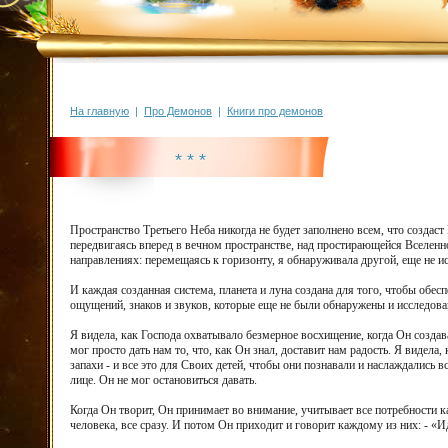
На главную
|
Про Демонов
|
Книги про демонов
* * *
Пространство Третьего Неба никогда не будет заполнено всем, что создаст
передвигаясь вперед в вечном пространстве, над простирающейся Вселенной
направлениях: перемещаясь к горизонту, я обнаруживала другой, еще не и
И каждая созданная система, планета и луна создана для того, чтобы обе
ощущений, знаков и звуков, которые еще не были обнаружены и исследова
Я видела, как Господа охватывало безмерное восхищение, когда Он создава
мог просто дать нам то, что, как Он знал, доставит нам радость. Я видел
запахи - и все это для Своих детей, чтобы они познавали и наслаждались
лице. Он не мог остановиться давать.
Когда Он творит, Он принимает во внимание, учитывает все потребности 
человека, все сразу. И потом Он приходит и говорит каждому из них: - «И