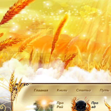
Главная
Книги
Статьи
Путь
Про
Про
Рай
ад