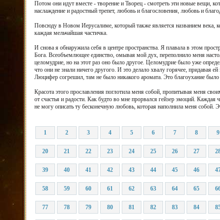
Потом они идут вместе - творение и Творец - смотреть эти новые вещи, к
наслаждение и радостный трепет, любовь и благословения, любовь и благо
Повсюду в Новом Иерусалиме, который также является названием века, ко
каждая мельчайшая частичка.
И снова я обнаружила себя в центре пространства. Я плавала в этом прос
Бога. Всеобъемлющее единство, омывая мой дух, переполнило меня насто
целомудрие, но на этот раз оно было другое. Целомудрие было уже опреде
что они не знали ничего другого. И это делало хвалу горячее, придавая ей
Люцифер согрешил, там не было никакого аромата. Это благоухание было
Красота этого прославления поглотила меня собой, пропитывая меня свои
от счастья и радости. Как будто во мне прорвался гейзер эмоций. Кажда
не могу описать ту бесконечную любовь, которая наполнила меня собой. Э
1
2
3
4
5
6
7
8
9
20
21
22
23
24
25
26
27
2
39
40
41
42
43
44
45
46
4
58
59
60
61
62
63
64
65
6
77
78
79
80
81
82
83
84
8