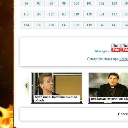
96
97
98
99
100
101
102
103
10
115
116
117
118
119
120
121
122
12
134
135
136
137
138
139
140
141
14
Мы здесь:
Смотрите видео про
небес
Спаси