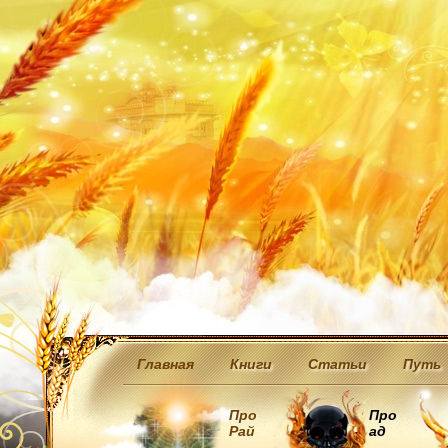
Главная
Книги
Статьи
Путь
Про
Про
Рай
ад