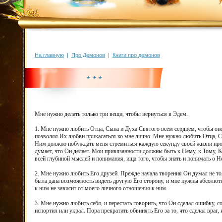
На главную
|
Про Демонов
|
Книги про демонов
* * *
Мне нужно делать только три вещи, чтобы вернуться в Эдем.
1. Мне нужно любить Отца, Сына и Духа Святого всем сердцем, чтобы оно 
позволяя Их любви прикасаться ко мне лично. Мне нужно любить Отца, Сы
Ним должно побуждать меня стремиться каждую секунду своей жизни прово
думает, что Он делает. Мои привязанности должны быть к Нему, к Тому,
всей глубиной мыслей и понимания, ища того, чтобы знать и понимать о Н
2. Мне нужно любить Его друзей. Прежде начала творения Он думал не тол
была дана возможность видеть другую Его сторону, и мне нужны абсолютно
к ним не зависит от моего личного отношения к ним.
3. Мне нужно любить себя, и перестать говорить, что Он сделал ошибку, 
испортил или украл. Пора прекратить обвинять Его за то, что сделал враг, 