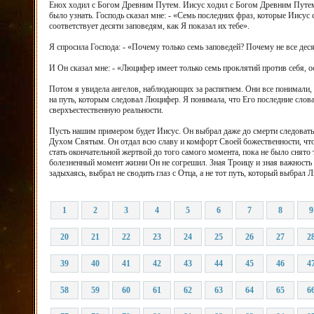
Енох ходил с Богом Древним Путем. Иисус ходил с Богом Древним Путем. Я
было узнать. Господь сказал мне: - «Семь последних фраз, которые Иисус
соответствует десяти заповедям, как Я показал их тебе».
Я спросила Господа: - «Почему только семь заповедей? Почему не все дес
И Он сказал мне: - «Люцифер имеет только семь проклятий против себя, о
Потом я увидела ангелов, наблюдающих за распятием. Они все понимали, 
на путь, которым следовал Люцифер. Я понимала, что Его последние слова
сверхъестественную реальности.
Пусть нашим примером будет Иисус. Он выбрал даже до смерти следоват
Духом Святым. Он отдал всю славу и комфорт Своей божественности, что
стать окончательной жертвой до того самого момента, пока не было снято 
болезненный момент жизни Он не согрешил. Зная Троицу и зная важность 
задыхаясь, выбрал не сводить глаз с Отца, а не тот путь, который выбрал
1
2
3
4
5
6
7
8
9
20
21
22
23
24
25
26
27
2
39
40
41
42
43
44
45
46
4
58
59
60
61
62
63
64
65
6