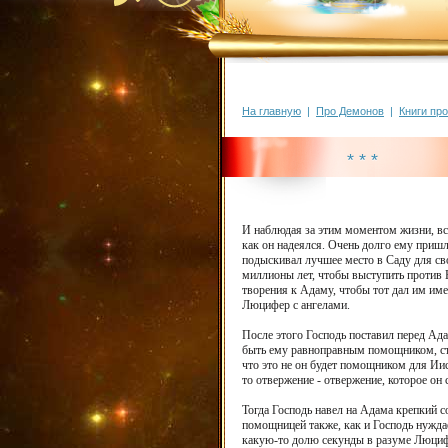
На главную
|
Про Демонов
|
Книги пр
* * *
И наблюдая за этим моментом жизни, всп
как он надеялся. Очень долго ему пришл
подыскивал лучшее место в Саду для св
миллионы лет, чтобы выступить против Бо
творения к Адаму, чтобы тот дал им имен
Люцифер с ангелами.
После этого Господь поставил перед Ада
быть ему равноправным помощником, стоя
что это не он будет помощником для Иис
то отвержение - отвержение, которое он 
Тогда Господь навел на Адама крепкий со
помощницей также, как и Господь нужда
какую-то долю секунды в разуме Люцифе