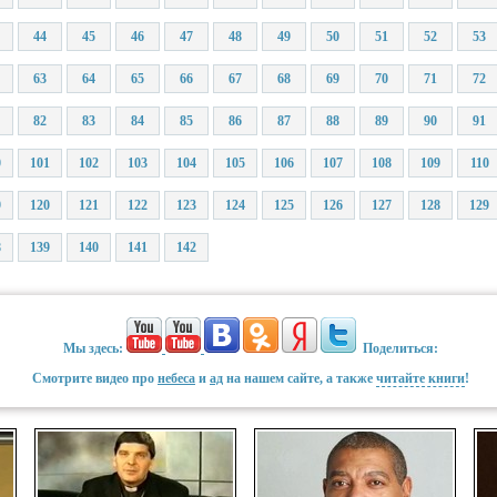
44
45
46
47
48
49
50
51
52
53
63
64
65
66
67
68
69
70
71
72
82
83
84
85
86
87
88
89
90
91
0
101
102
103
104
105
106
107
108
109
110
9
120
121
122
123
124
125
126
127
128
129
8
139
140
141
142
Мы здесь:
Поделиться:
Смотрите видео про
небеса
и
ад
на нашем сайте, а также
читайте книги
!