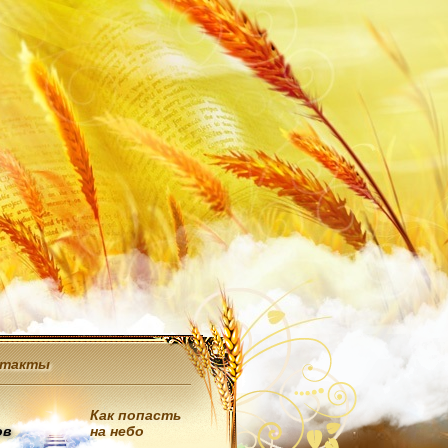
нтакты
Как попасть
ов
на небо