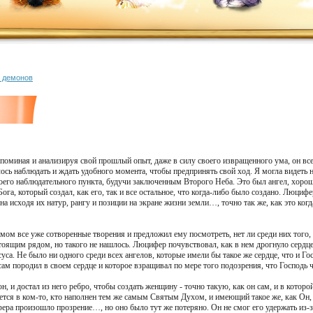
о демонов
оминая и анализируя свой прошлый опыт, даже в силу своего извращенного ума, он все-т
ось наблюдать и ждать удобного момента, чтобы предпринять свой ход. Я могла видеть н
оего наблюдательного пункта, будучи заключенным Второго Неба. Это был ангел, хор
га, который создал, как его, так и все остальное, что когда-либо было создано. Люцифе
а исходя их натур, рангу и позиции на экране жизни земли…, точно так же, как это когд
мом все уже сотворенные творения и предложил ему посмотреть, нет ли среди них того, 
щим рядом, но такого не нашлось. Люцифер почувствовал, как в нем дрогнуло сердце, к
уса. Не было ни одного среди всех ангелов, которые имели бы такое же сердце, что и Г
сам породил в своем сердце и которое взращивал по мере того подозрения, что Господь ч
н, и достал из него ребро, чтобы создать женщину - точно такую, как он сам, и в которо
ется в ком-то, кто наполнен тем же самым Святым Духом, и имеющий такое же, как Он, 
ра произошло прозрение…, но оно было тут же потеряно. Он не смог его удержать из-