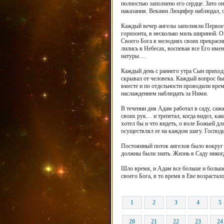
полностью заполнено его сердце. Зато он
наказания. Веками Люцифер наблюдал, о
Каждый вечер ангелы заполняли Первое 
горизонта, в несколько миль шириной. О
Своего Бога в мелодиях своих прекрасны
лились в Небесах, воспевая все Его имен
натуры…
Каждый день с раннего утра Сын приходи
скрывал от человека. Каждый вопрос бы
вместе и по отдельности проводили врем
наслаждением наблюдать за Ними.
В течении дня Адам работал в саду, саж
своих рук… и трепетал, когда видел, ка
хотел бы и что видеть, о воле Божьей дл
осуществлял ее на каждом шагу. Господ
Постоянный поток ангелов было вокруг С
должны были знать. Жизнь в Саду никогд
Шло время, и Адам все больше и больше
своего Бога, в то время в Еве возраста
1
2
3
4
5
20
21
22
23
24