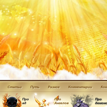
Статьи
Путь
Разное
Комментарии
Ко
Про
Про
Про
ад
Ангелов
демон