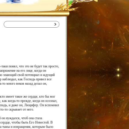
аки понял, что это не будет так просто,
апряжение на его лице, когда он
ошо знающий свой потенциал и ждущий
р наблюдал, как Господь привел все
а-то много веков назад делал он,
кто имеет такое же сердце, кто бы мог
ак когда-то прежде, когда он осознал,
осподь, и даже он, Люцифер. Он вспомнил
то-то скрывает от него.
й он нуждался, чтоб она стала
сердце, чтобы быть Его Невестой. В
за тьмы и извращения, которым было