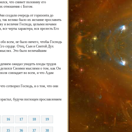
оился, что снимет половину его
их отношения с Богом.
ни создали очередь от горизонта до
, так велико было их желание прославить
аву и величие Господа, целыми ночами
 все черты характера, вся прелесть Его
обо всем, не было ничего, чтобы Господь
Его сердце. Отец, Сын и Святой Дух
 в мыслях. Это было величайшим
уждением ожидал увидеть плоды трудов
дь делился Своими мыслями о том, как Он
 воля совпадает во всем, и что Адам
что сотворил Господь, и о том, что они
озрастал, будучи поглощен прославлением
16
17
18
19
35
36
37
38