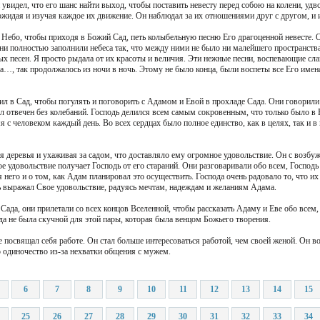
 увидел, что его шанс найти выход, чтобы поставить невесту перед собою на колени, удв
жидая и изучая каждое их движение. Он наблюдал за их отношениями друг с другом, и 
Небо, чтобы приходя в Божий Сад, петь колыбельную песню Его драгоценной невесте. О
ни полностью заполнили небеса так, что между ними не было ни малейшего пространства
х песен. Я просто рыдала от их красоты и величия. Эти нежные песни, воспевающие сл
а…, так продолжалось из ночи в ночь. Этому не было конца, были воспеты все Его имена,
л в Сад, чтобы погулять и поговорить с Адамом и Евой в прохладе Сада. Они говорили 
л отвечен без колебаний. Господь делился всем самым сокровенным, что только было в 
я с человеком каждый день. Во всех сердцах было полное единство, как в целях, так и
ая деревья и ухаживая за садом, что доставляло ему огромное удовольствие. Он с возб
кое удовольствие получает Господь от его стараний. Они разговаривали обо всем, Госпо
я него и о том, как Адам планировал это осуществить. Господа очень радовало то, что их
ь выражал Свое удовольствие, радуясь мечтам, надеждам и желаниям Адама.
ада, они прилетали со всех концов Вселенной, чтобы рассказать Адаму и Еве обо всем, 
а не была скучной для этой пары, которая была венцом Божьего творения.
 посвящал себя работе. Он стал больше интересоваться работой, чем своей женой. Он в
ло одиночество из-за нехватки общения с мужем.
6
7
8
9
10
11
12
13
14
15
25
26
27
28
29
30
31
32
33
34