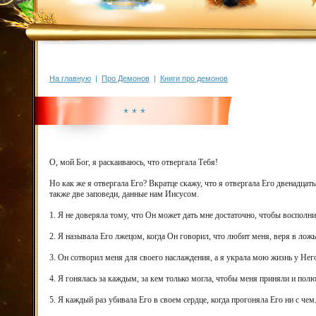
На главную
|
Про Демонов
|
Книги про демонов
* * *
О, мой Бог, я раскаиваюсь, что отвергала Тебя!
Но как же я отвергала Его? Вкратце скажу, что я отвергала Его двенадц
также две заповеди, данные нам Иисусом.
1. Я не доверяла тому, что Он может дать мне достаточно, чтобы восполнит
2. Я называла Его лжецом, когда Он говорил, что любит меня, веря в лож
3. Он сотворил меня для своего наслаждения, а я украла мою жизнь у Него
4. Я гонялась за каждым, за кем только могла, чтобы меня приняли и полю
5. Я каждый раз убивала Его в своем сердце, когда прогоняла Его ни с чем