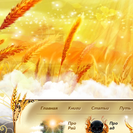
Главная
Книги
Статьи
Путь
Про
Про
Рай
ад