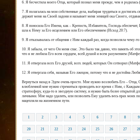
6. Я бесчестила моего Отца, который познал меня прежде, чем я родилась 
7. Я полагалась на мои собственные дела, выбирая трудиться и достигать
держит меня на Своей ладони и называет меня зеницей ока Своего, отдава
8. Я поносила Его Имена, как – Крепость, Избавитель, Господь обеспечит
шла к Нему за Его исцелением или Его обеспечением (Исход 20:7).
9. Я отказывалась от общения с Ним каждый раз, когда позволяла чему-то
10. Я забыла, от чего Он меня спас. Это было так давно, что память об э
что я не любила Его всем сердцем, всей душой и всем разумением (Матфея
11. Я отвергала всех Его друзей, всех людей, которых Он сотворил (Матфе
12. Я отвергала себя, называя Его лжецом, потому что я не достойна Люб
Вернуться назад в Эдем очень просто. Мне нужно возлюбить Его – Отца,
влюбленной мне нужно стремиться проводить все время с Ним, с Каждым 
стратосферу, куда-то в звездную систему, и нужно быть более открытой дл
личными. Мне надо удалить, или позволить Ему удалить весь прах моих п
нацепляли на жизненном пути.
1
2
3
4
5
6
7
8
9
20
21
22
23
24
25
26
27
2