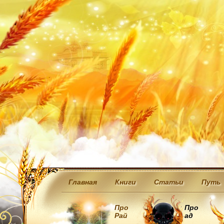
Главная
Книги
Статьи
Путь
Про
Про
Рай
ад