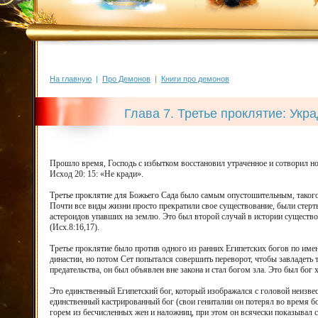
На главную
|
Про Демонов
|
Книги про демонов
Глава 7. Третье проклятие: Укр
Прошло время, Господь с избытком восстановил утраченное и сотворил н
Исход 20: 15: «Не кради».
Третье проклятие для Божьего Сада было самым опустошительным, такого 
Почти все виды жизни просто прекратили свое существование, были стерты
астероидов упавших на землю. Это был второй случай в истории существов
(Исх.8:16,17).
Третье проклятие было против одного из ранних Египетских богов по имен
династии, но потом Сет попытался совершить переворот, чтобы завладеть 
предательства, он был объявлен вне закона и стал богом зла. Это был бог 
Это единственный Египетский бог, который изображался с головой неизве
единственный кастрированный бог (свои гениталии он потерял во время б
горем из бесчисленных жен и наложниц, при этом он всячески показывал с