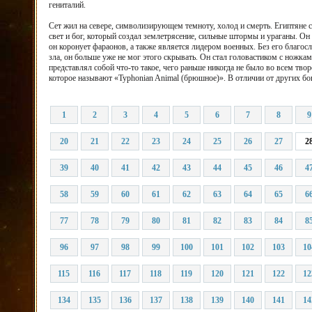
гениталий.
Сет жил на севере, символизирующем темноту, холод и смерть. Египтяне с
свет и бог, который создал землетрясение, сильные штормы и ураганы. Он
он коронует фараонов, а также является лидером военных. Без его благо
зла, он больше уже не мог этого скрывать. Он стал головастиком с ножка
представлял собой что-то такое, чего раньше никогда не было во всем тво
которое называют «Typhonian Animal (брюшное)». В отличии от других бог
1
2
3
4
5
6
7
8
9
20
21
22
23
24
25
26
27
2
39
40
41
42
43
44
45
46
4
58
59
60
61
62
63
64
65
6
77
78
79
80
81
82
83
84
8
96
97
98
99
100
101
102
103
10
115
116
117
118
119
120
121
122
12
134
135
136
137
138
139
140
141
14