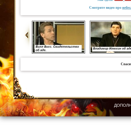
Смотрите видео про
небес
Спаси
ДОПОЛН