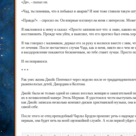
«Да», - сказал он.
«Чад, ты помнишь, что я побывал в аварии? И мне тоже ставили такую шт
«Правда?». - спросил он. Он впервые взглянул на меня с интересом. Может
Я наклонился к нему и сказал: «Просто запомни вот что: я знаю, каково но
восстановить. Прежде чем уйти, я выяснил, что его прогноз был очень хо
Я так говорил с мальчиком, держал его за руку и молился вместе с ним, ч
от лечения. После несчастного случая Чэда, как и меня, никто ни о чем н
и выздоровление покажется бесконечным, но тебе станет лучше. Просто п
И он поправился.
* * *
Рак унес жизнь Джойс Пентекост через неделю после ее тридцатидевятилет
рыжеволосых детей, Джордана и Колтона.
Джойс была не только одной из самых веселых женщин и зажигательной пев
их в великолепной манере Этель Мерман. Я удостоился чести выступать на
как Джойс записала несколько компакт-дисков христианской музыки, она в
самой себе.
После этого ее отец преподобный Чарльз Брэдли произнес речь о надежде
первым, она будет петь на моей заупокойной службе. А если первой уйдет 