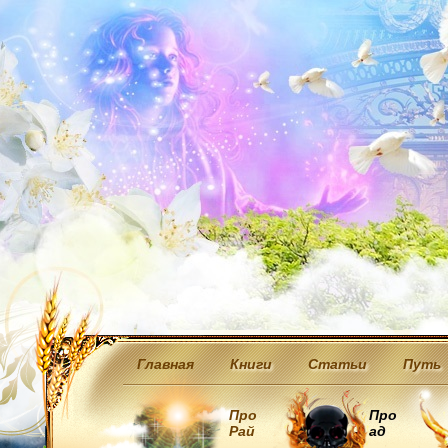
Главная
Книги
Статьи
Путь
Про
Про
Рай
ад