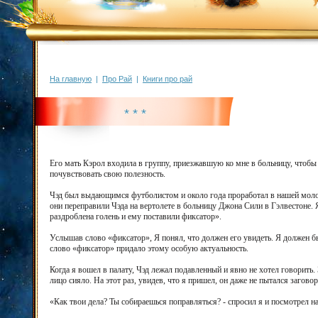
На главную
|
Про Рай
|
Книги про рай
* * *
Его мать Кэрол входила в группу, приезжавшую ко мне в больницу, чтобы
почувствовать свою полезность.
Чэд был выдающимся футболистом и около года проработал в нашей молодеж
они переправили Чэда на вертолете в больницу Джона Сили в Гэлвестоне. Я
раздроблена голень и ему поставили фиксатор».
Услышав слово «фиксатор», Я понял, что должен его увидеть. Я должен б
слово «фиксатор» придало этому особую актуальность.
Когда я вошел в палату, Чэд лежал подавленный и явно не хотел говорить. 
лицо сияло. На этот раз, увидев, что я пришел, он даже не пытался заговор
«Как твои дела? Ты собираешься поправляться? - спросил я и посмотрел на 