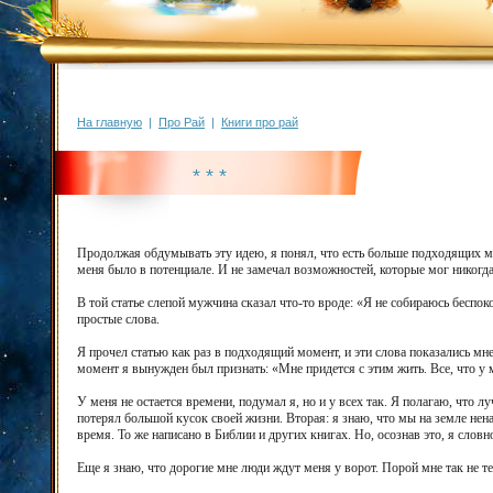
На главную
|
Про Рай
|
Книги про рай
* * *
Продолжая обдумывать эту идею, я понял, что есть больше подходящих мне
меня было в потенциале. И не замечал возможностей, которые мог никогда
В той статье слепой мужчина сказал что-то вроде: «Я не собираюсь беспокои
простые слова.
Я прочел статью как раз в подходящий момент, и эти слова показались м
момент я вынужден был признать: «Мне придется с этим жить. Все, что у м
У меня не остается времени, подумал я, но и у всех так. Я полагаю, что 
потерял большой кусок своей жизни. Вторая: я знаю, что мы на земле нен
время. То же написано в Библии и других книгах. Но, осознав это, я словн
Еще я знаю, что дорогие мне люди ждут меня у ворот. Порой мне так не те