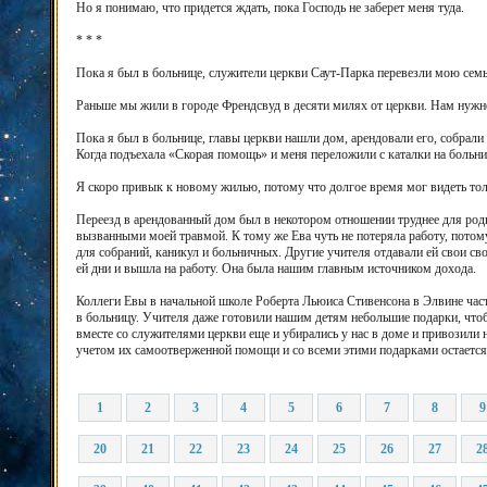
Но я понимаю, что придется ждать, пока Господь не заберет меня туда.
* * *
Пока я был в больнице, служители церкви Саут-Парка перевезли мою сем
Раньше мы жили в городе Френдсвуд в десяти милях от церкви. Нам нужно
Пока я был в больнице, главы церкви нашли дом, арендовали его, собрали
Когда подъехала «Скорая помощь» и меня переложили с каталки на больни
Я скоро привык к новому жилью, потому что долгое время мог видеть тол
Переезд в арендованный дом был в некотором отношении труднее для родн
вызванными моей травмой. К тому же Ева чуть не потеряла работу, потом
для собраний, каникул и больничных. Другие учителя отдавали ей свои сво
ей дни и вышла на работу. Она была нашим главным источником дохода.
Коллеги Евы в начальной школе Роберта Льюиса Стивенсона в Элвине часто
в больницу. Учителя даже готовили нашим детям небольшие подарки, что
вместе со служителями церкви еще и убирались у нас в доме и привозили на
учетом их самоотверженной помощи и со всеми этими подарками остается з
1
2
3
4
5
6
7
8
9
20
21
22
23
24
25
26
27
2