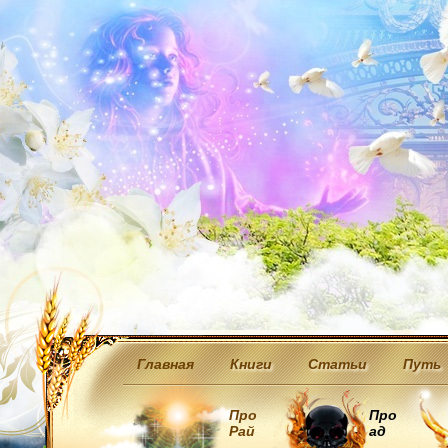
Главная
Книги
Статьи
Путь
Про
Про
Рай
ад