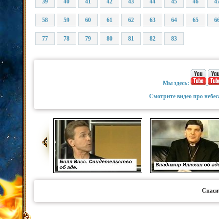
39
40
41
42
43
44
45
46
4
58
59
60
61
62
63
64
65
6
77
78
79
80
81
82
83
Мы здесь:
Смотрите видео про
небес
Спаси