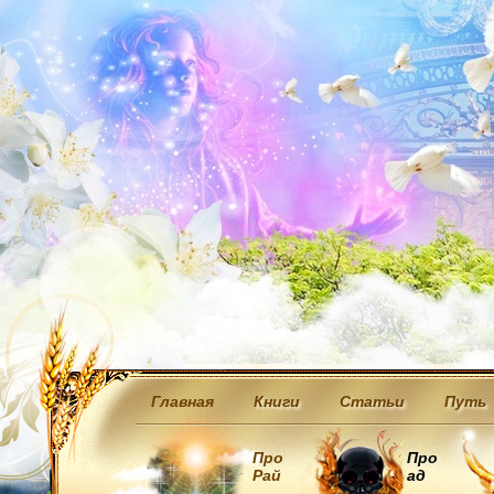
Главная
Книги
Статьи
Путь
Про
Про
Рай
ад