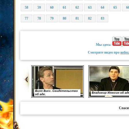
58
59
60
61
62
63
64
65
6
77
78
79
80
81
82
83
Мы здесь:
Смотрите видео про
небес
Спаси