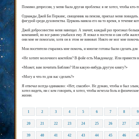
Помимо депрессии, у меня была другая проблема: я не хотел, чтобы кто-то
Однажды Джей Би Перкинс, священник на пенсии, приехал меня повидать. 
фигурой среди духовенства. Церковь наняла его на то время, в течение ко
Джей добросовестно меня навещал. А значит, каждый раз проезжал больше 
компанией, но все равно улыбался ему. Я лежал в постели и сам себя жале
они мне не помогали, хотя он в этом не виноват. Никто не мог мне помочь.
Мои посетители старались мне помочь, и многие готовы были сделать для 
«Не хотите молочного коктейля? В фойе есть Макдоналдс. Или принести 
«Может, вам почитать Библию? Или какую-нибудь другую книгу?»
«Могу я что-то для вас сделать?»
Я отвечал всегда одинаково: «Нет, спасибо». Не думаю, чтобы я был злым
хотел видеть, ни с кем говорить, я хотел, чтобы исчезла боль и физически
жизни.
1
2
3
4
5
6
7
8
9
20
21
22
23
24
25
26
27
2
39
40
41
42
43
44
45
46
4