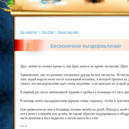
На главную
|
Про Рай
|
Книги про рай
Бесконечное выздоровление
Друг любит во всякое время и, как брат, явится во время несчастия. Прит.
Удивительно, как по-разному отозвались друзья на мое несчастье. Нескол
этих людей видели меня после всенощной молитвы, к которой призвал их
считал, что выздоровление идет очень медленно, и не выходил из острой д
В первый раз после интенсивной терапии я пробыл в больнице сто пять дн
В месяцы моего выздоровления церковь очень старалась, чтобы я чувство
Они привозили ко мне в больницу полные автобусы детей. Иногда в моей п
могу много говорить или делать, но таким образом поддерживали и обод
часть времени я был подавлен и полон жалости к себе.
* * *