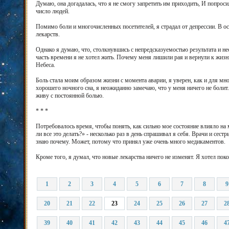
Думаю, она догадалась, что я не смогу запретить им приходить, И попроси
число людей.
Помимо боли и многочисленных посетителей, я страдал от депрессии. В о
лекарств.
Однако я думаю, что, столкнувшись с непредсказуемостью результата и н
часть времени я не хотел жить. Почему меня лишили рая и вернули к жизни
Небеса.
Боль стала моим образом жизни с момента аварии, я уверен, как и для мно
хорошего ночного сна, я неожиданно замечаю, что у меня ничего не болит.
живу с постоянной болью.
* * *
Потребовалось время, чтобы понять, как сильно мое состояние влияло на
ли все это делать?» - несколько раз в день спрашивал я себя. Врачи и сес
знаю почему. Может, потому что принял уже очень много медикаментов.
Кроме того, я думал, что новые лекарства ничего не изменят. Я хотел пок
1
2
3
4
5
6
7
8
9
20
21
22
23
24
25
26
27
2
39
40
41
42
43
44
45
46
4