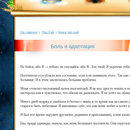
На главную
|
Про Рай
|
Книги про рай
Боль и адаптация
Не бойся, ибо Я - с тобою; не смущайся, ибо Я - Бог твой; Я укреплю теб
Посетители усугубляли мое состояние, хотя и не понимали этого. Так как
больнице. И в этом заключалась большая проблема.
Меня утомлял постоянный поток посетителей. Я не мог просто лежать и по
пасторски или я чувствовал, что обязан их развлекать. Я не хотел их обиж
Много дней подряд я улыбался и болтал с ними, в то время как на самом д
старался быть любезным. Я напоминал себе, что они меня любят и хотят в
Я был все время окружен друзьями, родными и прихожанами, и мне казалос
Ева, придя однажды, поняла, как меня беспокоят посетители. Она отругала