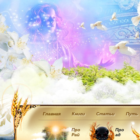
Главная
Книги
Статьи
Путь
Про
Про
Рай
ад