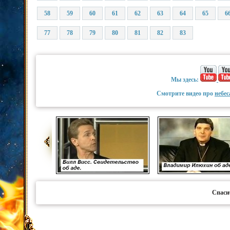
58
59
60
61
62
63
64
65
6
77
78
79
80
81
82
83
Мы здесь:
Смотрите видео про
небес
Спаси