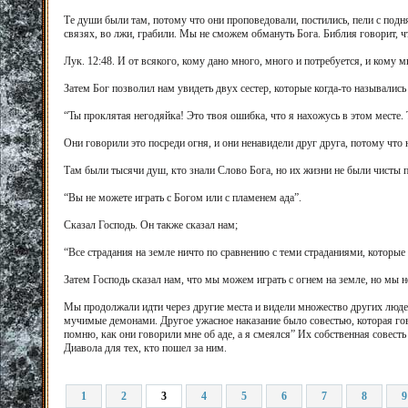
Те души были там, потому что они проповедовали, постились, пели с под
связях, во лжи, грабили. Мы не сможем обмануть Бога. Библия говорит, ч
Лук. 12:48. И от всякого, кому дано много, много и потребуется, и кому 
Затем Бог позволил нам увидеть двух сестер, которые когда-то называлис
“Ты проклятая негодяйка! Это твоя ошибка, что я нахожусь в этом месте. Т
Они говорили это посреди огня, и они ненавидели друг друга, потому что 
Там были тысячи душ, кто знали Слово Бога, но их жизни не были чисты 
“Вы не можете играть с Богом или с пламенем ада”.
Сказал Господь. Он также сказал нам;
“Все страдания на земле ничто по сравнению с теми страданиями, которые
Затем Господь сказал нам, что мы можем играть с огнем на земле, но мы н
Мы продолжали идти через другие места и видели множество других люде
мучимые демонами. Другое ужасное наказание было совестью, которая го
помню, как они говорили мне об аде, а я смеялся” Их собственная совесть
Диавола для тех, кто пошел за ним.
1
2
3
4
5
6
7
8
9