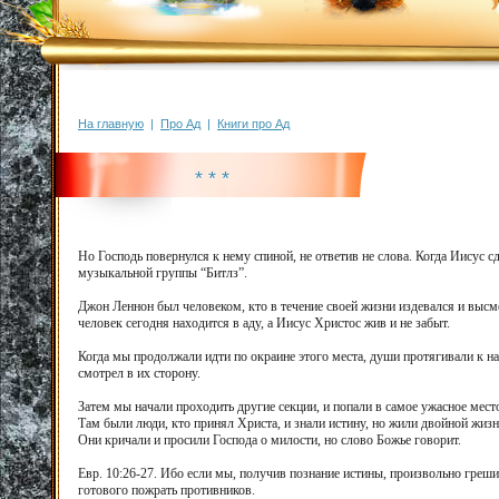
На главную
|
Про Ад
|
Книги про Ад
* * *
Но Господь повернулся к нему спиной, не ответив не слова. Когда Иисус с
музыкальной группы “Битлз”.
Джон Леннон был человеком, кто в течение своей жизни издевался и высме
человек сегодня находится в аду, а Иисус Христос жив и не забыт.
Когда мы продолжали идти по окраине этого места, души протягивали к на
смотрел в их сторону.
Затем мы начали проходить другие секции, и попали в самое ужасное место
Там были люди, кто принял Христа, и знали истину, но жили двойной жизн
Они кричали и просили Господа о милости, но слово Божье говорит.
Евр. 10:26-27. Ибо если мы, получив познание истины, произвольно грешим
готового пожрать противников.