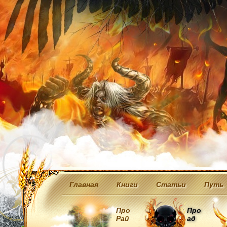
Главная
Книги
Статьи
Путь
Про
Про
Рай
ад