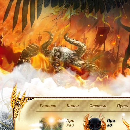
Главная
Книги
Статьи
Путь
Про
Про
Рай
ад