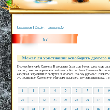
На главную
|
Про Ад
|
Книги про Ад
97
Может ли христианин освободить другого ч
Исследуйте судьбу Самсона. В его жизни была сила Божья, даже когда он ж
тех пор, пока тот не разорвет свой завет с Богом. Завет Самсона с Богом 
совершал неправильные поступки, и казалось, что ему удавалось избежать п
это произошло, Самсон стал обычным человеком; ему выдавили глаза, и о
1
2
3
4
5
6
7
8
9
20
21
22
23
24
25
26
27
2
39
40
41
42
43
44
45
46
4