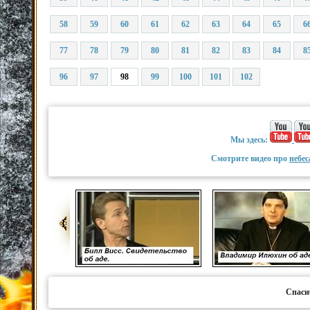
58
59
60
61
62
63
64
65
6
77
78
79
80
81
82
83
84
8
96
97
98
99
100
101
102
Мы здесь:
Смотрите видео про
небес
Спаси