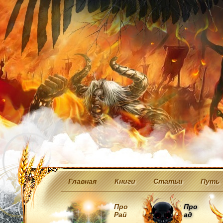
Главная
Книги
Статьи
Путь
Про
Про
Рай
ад