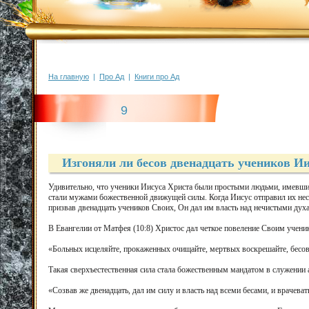
На главную
|
Про Ад
|
Книги про Ад
9
Изгоняли ли бесов двенадцать учеников Ии
Удивительно, что ученики Иисуса Христа были простыми людьми, имевш
стали мужами божественной движущей силы. Когда Иисус отправил их нес
призвав двенадцать учеников Своих, Он дал им власть над нечистыми духа
В Евангелии от Матфея (10:8) Христос дал четкое повеление Своим учени
«Больных исцеляйте, прокаженных очищайте, мертвых воскрешайте, бесов 
Такая сверхъестественная сила стала божественным мандатом в служении 
«Созвав же двенадцать, дал им силу и власть над всеми бесами, и врачевать