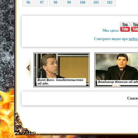
96
97
98
99
100
101
102
Мы здесь:
Смотрите видео про
небес
Спаси