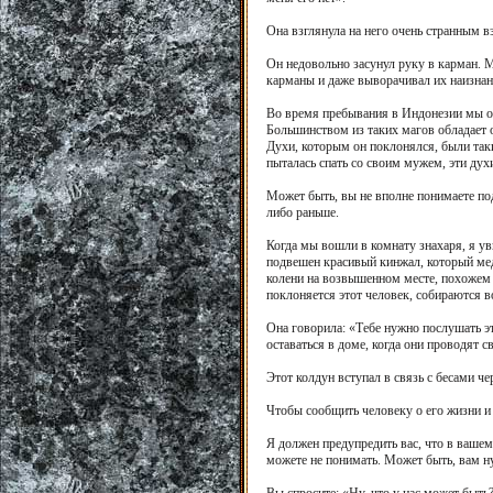
Она взглянула на него очень странным в
Он недовольно засунул руку в карман. М
карманы и даже выворачивал их наизнанк
Во время пребывания в Индонезии мы ос
Большинством из таких магов обладает о
Духи, которым он поклонялся, были таки
пыталась спать со своим мужем, эти дух
Может быть, вы не вполне понимаете под
либо раньше.
Когда мы вошли в комнату знахаря, я у
подвешен красивый кинжал, который медл
колени на возвышенном месте, похожем 
поклоняется этот человек, собираются в
Она говорила: «Тебе нужно послушать эт
оставаться в доме, когда они проводят 
Этот колдун вступал в связь с бесами ч
Чтобы сообщить человеку о его жизни и
Я должен предупредить вас, что в ваше
можете не понимать. Может быть, вам н