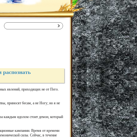
 распознать
нных явлений, приходящих не от Пего.
вы, приносят бесам, а не Ногу; но я не
о за каждым идолом стоит демон, который
зационные кампании. Время от времени
монической силы. Сейчас, в течение