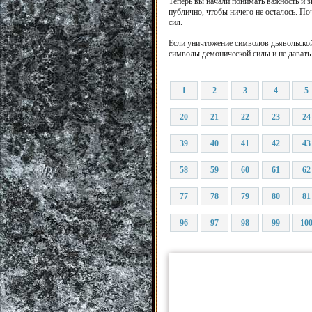
Теперь вы начали понимать важность и 
публично, чтобы ничего не осталось. П
сил.
Если уничтожение символов дьявольской
символы демонической силы и не давать
1
2
3
4
5
20
21
22
23
24
39
40
41
42
43
58
59
60
61
62
77
78
79
80
81
96
97
98
99
10