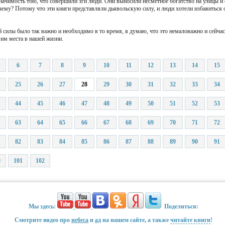
значимость тою, что совершили зги люди. Они выносили несметное богатство на улицы и
очему? Потому что эти книги представляли дьявольскую силу, и люди хотели избавитьс
 силы было так важно и необходимо в то время, я думаю, что это немаловажно и сейчас
 им места в нашей жизни.
6
7
8
9
10
11
12
13
14
15
25
26
27
28
29
30
31
32
33
34
44
45
46
47
48
49
50
51
52
53
63
64
65
66
67
68
69
70
71
72
82
83
84
85
86
87
88
89
90
91
0
101
102
Мы здесь:
Поделиться:
Смотрите видео про
небеса
и
ад
на нашем сайте, а также
читайте книги
!