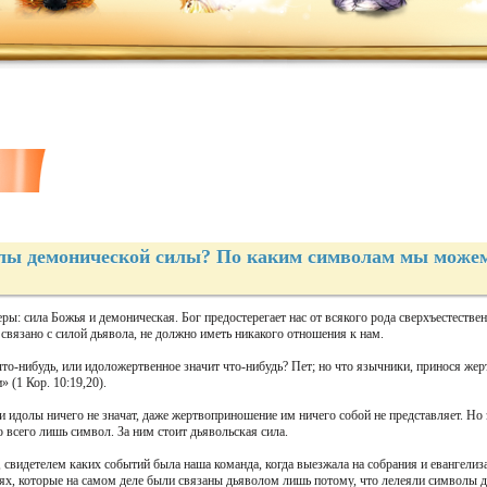
лы демонической силы? По каким символам мы можем
ы: сила Божья и демоническая. Бог предостерегает нас от всякого рода сверхъестестве
связано с силой дьявола, не должно иметь никакого отношения к нам.
что-нибудь, или идоложертвенное значит что-нибудь? Пет; но что язычники, принося жерт
 (1 Кор. 10:19,20).
и идолы ничего не значат, даже жертвоприношение им ничего собой не представляет. Н
 всего лишь символ. За ним стоит дьявольская сила.
 свидетелем каких событий была наша команда, когда выезжала на собрания и евангели
х, которые на самом деле были связаны дьяволом лишь потому, что лелеяли символы де