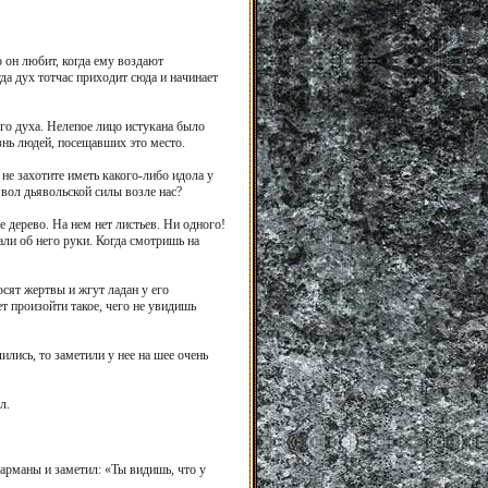
о он любит, когда ему воздают
да дух тотчас приходит сюда и начинает
ого духа. Нелепое лицо истукана было
знь людей, посещавших это место.
 не захотите иметь какого-либо идола у
вол дьявольской силы возле нас?
е дерево. На нем нет листьев. Ни одного!
али об него руки. Когда смотришь на
сят жертвы и жгут ладан у его
т произойти такое, чего не увидишь
лись, то заметили у нее на шее очень
л.
карманы и заметил: «Ты видишь, что у