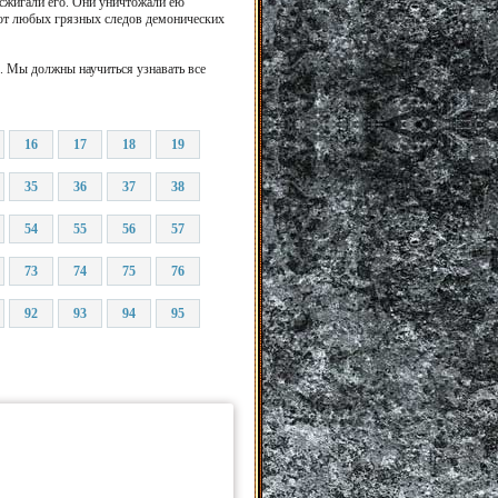
 сжигали его. Они уничтожали ею
я от любых грязных следов демонических
. Мы должны научиться узнавать все
16
17
18
19
35
36
37
38
54
55
56
57
73
74
75
76
92
93
94
95