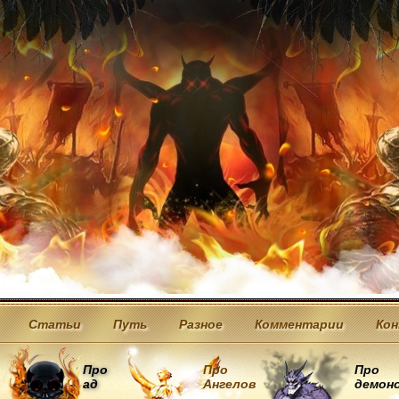
Статьи
Путь
Разное
Комментарии
Ко
Про
Про
Про
ад
Ангелов
демон