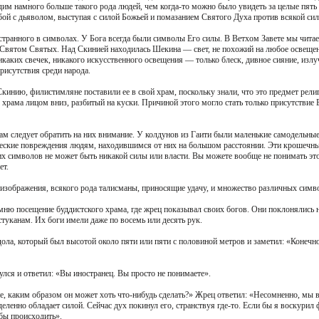
им намного больше такого рода людей, чем когда-то можно было увидеть за целые пять 
бой с дьяволом, выступая с силой Божьей и помазанием Святого Духа против всякой си
 странного в символах. У Бога всегда были символы Его силы. В Ветхом Завете мы чита
 Святом Святых. Над Скинией находилась Шекина — свет, не похожий на любое освещен
никаких свечек, никакого искусственного освещения — только блеск, дивное сияние, из
рисутствия среди народа.
Скинию, филистимляне поставили ее в свой храм, поскольку знали, что это предмет рел
 храма лицом вниз, разбитый на куски. Причиной этого могло стать только присутствие
Вам следует обратить на них внимание. У колдунов из Гаити были маленькие самодель
ические повреждения людям, находившимся от них на большом расстоянии. Эти крошечн
тих символов не может быть никакой силы или власти. Вы можете вообще не понимать эт
ет.
 изображения, всякого рода талисманы, приносящие удачу, и множество различных симв
омню посещение буддистского храма, где жрец показывал своих богов. Они поклонялись
уканам. Их боги имели даже по восемь или десять рук.
ола, который был высотой около пяти или пяти с половиной метров и заметил: «Конечно,
лся и ответил: «Вы иностранец. Вы просто не понимаете».
е, каким образом он может хоть что-нибудь сделать?» Жрец ответил: «Несомненно, мы вс
деленно обладает силой. Сейчас дух покинул его, странствуя где-то. Если бы я воскур
 бы происходить».