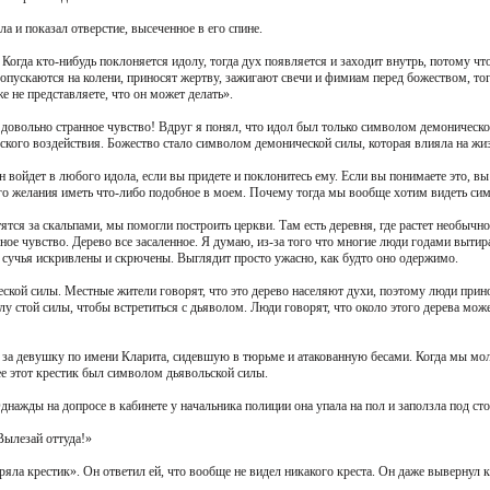
ла и показал отверстие, высеченное в его спине.
 Когда кто-нибудь поклоняется идолу, тогда дух появляется и заходит внутрь, потому чт
опускаются на колени, приносят жертву, зажигают свечи и фимиам перед божеством, тог
е не представляете, что он может делать».
л довольно странное чувство! Вдруг я понял, что идол был только символом демоническ
ского воздействия. Божество стало символом демонической силы, которая влияла на жи
 войдет в любого идола, если вы придете и поклонитесь ему. Если вы понимаете это, вы
ого желания иметь что-либо подобное в моем. Почему тогда мы вообще хотим видеть сим
ятся за скальпами, мы помогли построить церкви. Там есть деревня, где растет необычно
нное чувство. Дерево все засаленное. Я думаю, из-за того что многие люди годами вытир
о сучья искривлены и скрючены. Выглядит просто ужасно, как будто оно одержимо.
ской силы. Местные жители говорят, что это дерево населяют духи, поэтому люди прино
у стой силы, чтобы встретиться с дьяволом. Люди говорят, что около этого дерева може
за девушку по имени Кларита, сидевшую в тюрьме и атакованную бесами. Когда мы моли
ее этот крестик был символом дьявольской силы.
днажды на допросе в кабинете у начальника полиции она упала на пол и заползла под сто
Вылезай оттуда!»
ряла крестик». Он ответил ей, что вообще не видел никакого креста. Он даже вывернул 