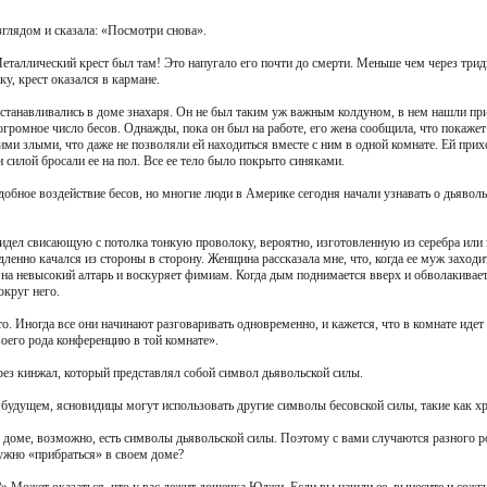
зглядом и сказала: «Посмотри снова».
еталлический крест был там! Это напугало его почти до смерти. Меньше чем через тридц
у, крест оказался в кармане.
танавливались в доме знахаря. Он не был таким уж важным колдуном, в нем нашли пр
громное число бесов. Однажды, пока он был на работе, его жена сообщила, что покажет
ми злыми, что даже не позволяли ей находиться вместе с ним в одной комнате. Ей прихо
и силой бросали ее на пол. Все ее тело было покрыто синяками.
обное воздействие бесов, но многие люди в Америке сегодня начали узнавать о дьявольс
видел свисающую с потолка тонкую проволоку, вероятно, изготовленную из серебра или 
енно качался из стороны в сторону. Женщина рассказала мне, что, когда ее муж заходит
на невысокий алтарь и воскуряет фимиам. Когда дым поднимается вверх и обволакивает
округ него.
о. Иногда все они начинают разговаривать одновременно, и кажется, что в комнате иде
своего рода конференцию в той комнате».
ерез кинжал, который представлял собой символ дьявольской силы.
 будущем, ясновидицы могут использовать другие символы бесовской силы, такие как хр
м доме, возможно, есть символы дьявольской силы. Поэтому с вами случаются разного 
ужно «прибраться» в своем доме?