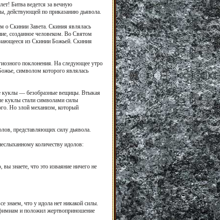
лет! Битва ведется за вечную
лы, действующей по приказанию дьявола.
ем о Скинии Завета. Скиния являлась
ие, созданное человеком. Во Святом
лучающееся из Скинии Божьей. Скиния
игиозного поклонения. На следующее утро
 Божье, символом которого являлась
ные куклы — безобразные вещицы. Втыкая
ые куклы стали символами силы
ого. Но злой механизм, который
олов, представляющих силу дьявола.
 неслыханному количеству идолов:
 вы знаете, что это изваяние ничего не
е знаем, что у идола нет никакой силы.
ил фимиам и положил жертвоприношение