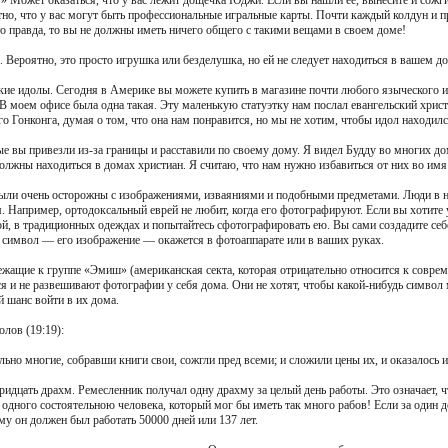
?» Может оказаться, что у вас лежит дощечка Юджи. Если вы нашли ее, вынесите и сожг
но, что у вас могут быть профессиональные игральные карты. Почти каждый колдун и пр
о правда, то вы не должны иметь ничего общего с такими вещами в своем доме!
. Вероятно, это просто игрушка или безделушка, но ей не следует находиться в вашем д
кие идолы. Сегодня в Америке вы можете купить в магазине почти любого языческого и
. В моем офисе была одна такая. Эту маленькую статуэтку нам послал евангельский хри
мого Гонконга, думая о том, что она нам понравится, но мы не хотим, чтобы идол находи
ые вы привезли из-за границы и расставили по своему дому. Я видел Будду во многих д
олжны находиться в домах христиан. Я считаю, что нам нужно избавиться от них во имя
ли очень осторожны с изображениями, изваяниями и подобными предметами. Люди в не
. Например, ортодоксальный еврей не любит, когда его фотографируют. Если вы хотите
й, в традиционных одеждах и попытайтесь сфотографировать ею. Вы сами создадите себе
т символ — его изображение — окажется в фотоаппарате или в ваших руках.
лежащие к группе «Эмиш» (американская секта, которая отрицательно относится к совре
ся и не развешивают фотографии у себя дома. Они не хотят, чтобы какой-нибудь символ
 шанс войти в их дома.
лов (19:19):
но многие, собравши книги свои, сожгли пред всеми; и сложили цены их, и оказалось и
ридцать драхм. Ремесленник получал одну драхму за целый день работы. Это означает, ч
 одного состоятельною человека, который мог бы иметь так много рабов! Если за один 
у он должен был работать 50000 дней или 137 лет.