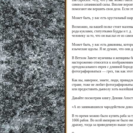
Вы спросите: «Ну, что у нас может быть
символ сатанинской силы. Вполне вероят
помогают им вершить свои дела. Если эт
Может быть, у вас есть хрустальный шар
Возможно, на вашей полке стоят малень
рода куклами, статуэтками Будды и т. д
человеку за то, что он выслал ее из са
Может быть, у вас есть диковины, котор
языческие идолы. Я не думаю, что они д
В Ветхом Завете мужчины и женщины бы
настороженно относятся к изображениям
ортодоксального еврея с длинной бородо
фотографироваться — грех, так как это
Как вы, наверное, знаете, люди, принад
стране, тоже не любят фотографировать
или предоставить дьяволу хоть малейший
Давайте посмотрим книгу Деяния Апосто
«А из занимавшихся чародейством доволь
В то время можно было купить раба за т
1666 рабов. Во всей империи не было ни
драхму, тогда за приведенную выше сумм