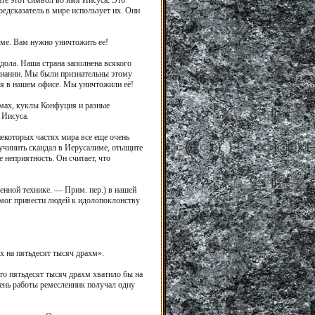
ите этот символ во имя Иисуса. Это
едсказатель в мире использует их. Они
оме. Вам нужно уничтожить ее!
дола. Наша страна заполнена всякого
стианин. Мы были признательны этому
лся в нашем офисе. Мы уничтожили её!
омах, куклы Конфуция и разные
 Иисуса.
которых частях мира все еще очень
 учинить скандал в Иерусалиме, отыщите
 неприятность. Он считает, что
менной технике. — Прим. пер.) в нашей
 мог привести людей к идолопоклонству
х на пятьдесят тысяч драхм».
то пятьдесят тысяч драхм хватило бы на
день работы ремесленник получал одну