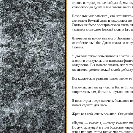
одного из трехдневных собраний, мы вид
человеческую душу, и мы готовы вести 
Позвольте мне заметить, что нет ничего
символом Божьей силы и находилась во
Святых не было электрического света, 
являлась символом Божьей силы и Его п
Язычники не понимали этого. Захватив 
их собственный бог Дагон лежал на полу
Скиния.
У дьявола также есть символы власти. 
иголки в эти куклы, они наносили физ
колдовства. Вы можете сказать, что у э
называется демонической силой, действу
Все колдовские религии имеют какие-то
Несколько лет назад я был в Китае. Я п
отвратительным, большим, пугающим ист
Я посмотрел вверх на очень большого ид
может сделать для вас».
Жрец вел себя очень вежливо. Он улыбну
«Ладно, — сказал я, — тогда скажите мн
Но дух, живущий в этом божестве, опре
перед идолом, тогда тотчас что-то стало