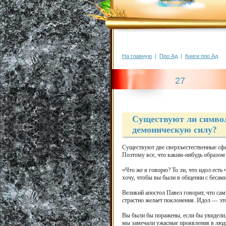
На главную
|
Про Ад
|
Книги про Ад
27
Существуют ли симво
демоническую силу?
Существуют две сверхъестественные сфер
Поэтому все, что каким-нибудь образом 
«Что же я говорю? То ли, что идол есть 
хочу, чтобы вы были в общении с бесами»
Великий апостол Павел говорит, что сам
страстно желает поклонения. Идол — это
Вы были бы поражены, если бы увидели,
мы замечали ужасные проявления в людя