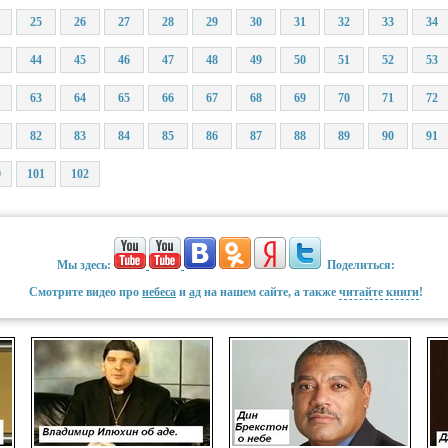
25
26
27
28
29
30
31
32
33
34
44
45
46
47
48
49
50
51
52
53
63
64
65
66
67
68
69
70
71
72
82
83
84
85
86
87
88
89
90
91
0
101
102
Мы здесь:
Поделиться:
Смотрите видео про
небеса
и
ад
на нашем сайте, а также
читайте книги
!