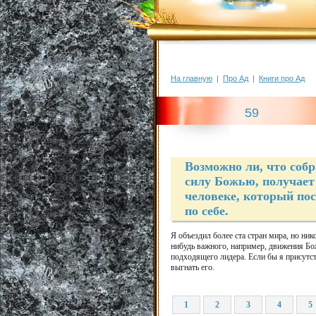
На главную
|
Про Ад
|
Книги про Ад
59
Возможно ли, что собр
силу Божью, получает
человеке, который пос
по себе.
Я объездил более ста стран мира, но ник
нибудь важного, например, движения Бож
подходящего лидера. Если бы я присутс
выгнать его.
1
2
3
4
5