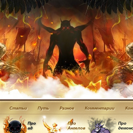
Статьи
Путь
Разное
Комментарии
Ко
Про
Про
Про
ад
Ангелов
демон