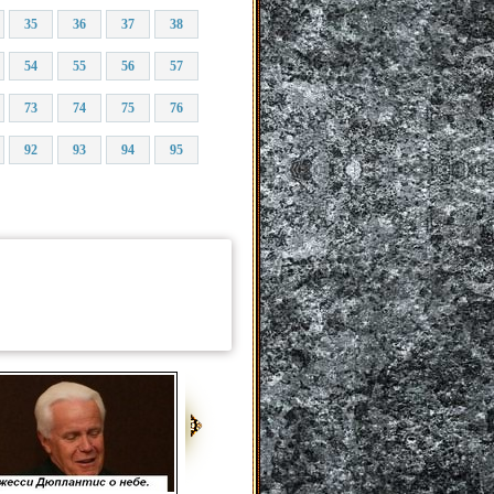
35
36
37
38
54
55
56
57
73
74
75
76
92
93
94
95