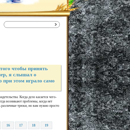
 того чтобы принять
ер, я слышал о
о при этом играло само
идетельства. Когда дело касается чего-
егда возникают проблемы, когда нет
ь различные трюки, но вам нужно просто
16
17
18
19