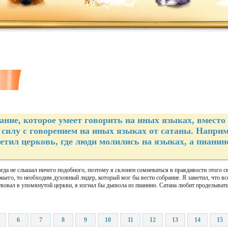
ание, которое умеет говорить на иных языках, вместо
 силу с говорением на иных языках от сатаны. Наприм
етил церковь, где люди молились на языках, а пианин
огда не слышал ничего подобного, поэтому я склонен сомневаться в правдивости этого св
ьего, то необходим духовный лидер, который мог бы вести собрание. Я заметил, что вс
твовал в упомянутой церкви, я изгнал бы дьявола из пианино. Сатана любит проделыват
6
7
8
9
10
11
12
13
14
15