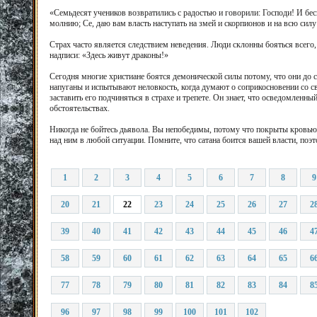
«Семьдесят учеников возвратились с радостью и говорили: Господи! И бес
молнию; Се, даю вам власть наступать на змей и скорпионов и на всю силу
Страх часто является следствием неведения. Люди склонны бояться всего,
надписи: «Здесь живут драконы!»
Сегодня многие христиане боятся демонической силы потому, что они до с
напуганы и испытывают неловкость, когда думают о соприкосновении со св
заставить его подчиняться в страхе и трепете. Он знает, что осведомлен
обстоятельствах.
Никогда не бойтесь дьявола. Вы непобедимы, потому что покрыты кровью 
над ним в любой ситуации. Помните, что сатана боится вашей власти, поэт
1
2
3
4
5
6
7
8
9
20
21
22
23
24
25
26
27
2
39
40
41
42
43
44
45
46
4
58
59
60
61
62
63
64
65
6
77
78
79
80
81
82
83
84
8
96
97
98
99
100
101
102