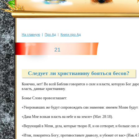
На главную
|
Про Ад
|
Книги про Ад
21
Следует ли христианину бояться бесов?
Конечно, нет! Во всей Библии говорится о силе и власти, которую Бог дар
власть, данные христианину.
Божье Слово провозглашает:
«Уверовавших же будут сопровождать сии знамения: именем Моим будут и
«Дана Мне всякая власть на небе и на земле» (Мат. 28:18).
«Верующий в Меня, дела, которые творю Я, и он сотворит, и больше сих с
«Итак, покоритесь Богу; противостаньте диаволу, и убежит от вас» (Иак.4:7