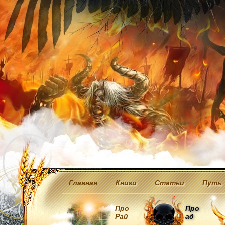
Главная
Книги
Статьи
Путь
Про
Про
Рай
ад