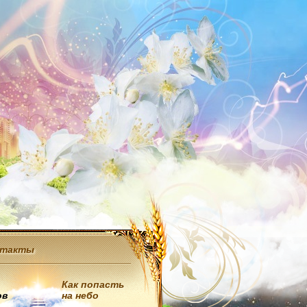
нтакты
Как попасть
ов
на небо