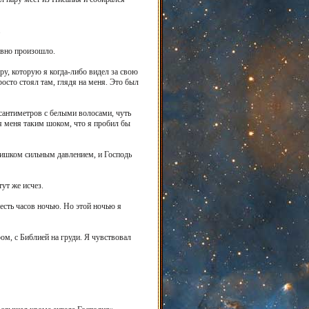
.
равно произошло.
у, которую я когда-либо видел за свою
осто стоял там, глядя на меня. Это был
сантиметров с белыми волосами, чуть
я меня таким шоком, что я пробил бы
лишком сильным давлением, и Господь
ут же исчез.
шесть часов ночью. Но этой ночью я
ом, с Библией на груди. Я чувствовал