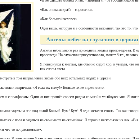
«Я не слышал никакого лая, – заметил я. – Я вообще никого н
«Как он выглядел?» – спросил он.
«Как большой человек».
Одна вещь, которую я в особенности запомнил, так это то, что
Ангелы небес на служении в церкви
Ангелы небес много раз приходили, когда я проповедовал. В о
проповеди. На служении присутствовало, может быть, человек 
Я повернулся к местам, где обычно сидит хор, и увидел, что 
как снопы света.
мотреть в том направлении, забыв обо всех остальных людях в церкви.
кочила и закричала: «Я тоже их вижу!» Больше их не видел никто.
атем и с платформы. Один из них прошёл совсем рядом со мной и улыбнулся мне. Я мог ви
начали падать на пол под силой Божьей. Бум! Бум! Я один остался стоять. Так как говорит
маться с пола и садиться на свои места на скамейках. Я спросил нескольких из них: «Вы
мы что-то почувствовали».
о правда. В этом здании были и грешники, и им пришлось выбираться оттуда ползком. Пас