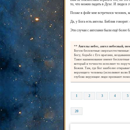
то, что можно падать в Духе. И люди в э
Позже в фойе мне встретился человек, к
Да, у Бога есть ангелы. Библия говорит:
Эти случаи с ангелами были ещё более 
**
Ангелы небес, ангел небесный, по
Богом бесплотные сверхъестественные 
Богу, борьбе с Его врагами, воздавани
Такое наименование имеют бесплотные 
который в точности исполнит то поруче
Божия. Там, где Бог наиболее открывае
верующего человека (исполняют волю Бо
глубоко верующие люди признают помощ
1
2
3
4
5
20