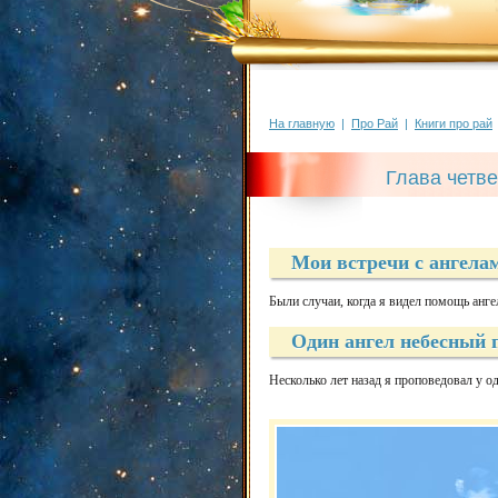
На главную
|
Про Рай
|
Книги про рай
Глава четв
Мои встречи с ангелам
Были случаи, когда я видел помощь анге
Один ангел небесный
Несколько лет назад я проповедовал у о