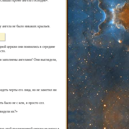
е слышал кроме ангела Господня».
 у ангела не было никаких крыльев.
дной церкви они появились в середине
сто.
они заполнены ангелами! Они выглядели,
деть черты его лица, но не заметил ни
ь было не с кем, я просто сел.
 видели их?»
тор этой традиционной церкви не верил в