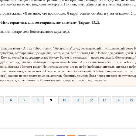
той церкви ни во что подобное не верили. Но и он, и его жена, и дети упали под силой Бо
оторый сказал: «Я не знаю, что произошло. Я вдруг совсем ослабел и упал на колени. Я 
«Некоторые оказали гостеприимство ангелам»
(Евреям 13:2).
близкими встречами Божественного характера.
мощь ангелов
- Ангел небес – святой бесплотный дух, возвещающий и исполняющий волю Б
существа, сотворенные прежде видимого мира. Бог посылает их с Небес для разных целей. 
и Ему почестей и посредничестве между Богом и человеком – передаче людям божественной 
духи потому, что они возвещают людям волю Божию. Ангел небесный – это тот, кого Госпо
ние. Ангелы обитают везде. Но преимущественно на небе (небесные ангелы), ангелы в небе
т им Свою славу, а через них и Свою волю в отношении людей. В Библии не раз говорится,
га), однако не все видят помощь ангелов. Оценить помощь Бога через ангелов могут тольк
ь ангелов, хоть и имеют об этом весьма поверхностное представление.
6
7
8
9
10
11
12
13
14
15