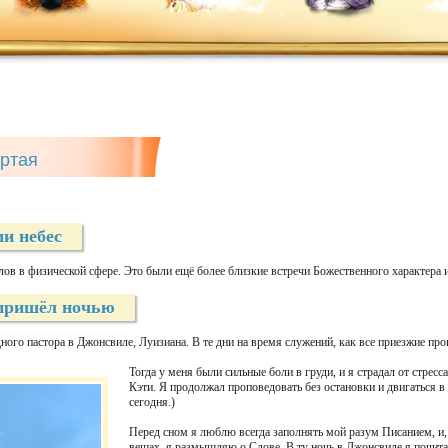
ертая
и небес
лов в физической сфере. Это были ещё более близкие встречи Божественного характера 
 пришёл ночью
дного пастора в Джонсвиле, Луизиана. В те дни на время служений, как все приезжие про
Тогда у меня были сильные боли в груди, и я страдал от стресс
Кэти. Я продолжал проповедовать без остановки и двигаться в
сегодня.)
Перед сном я люблю всегда заполнять мой разум Писанием, и, 
вещах, я размышляю о Слове. В ту ночь в Джонсвиле я почита