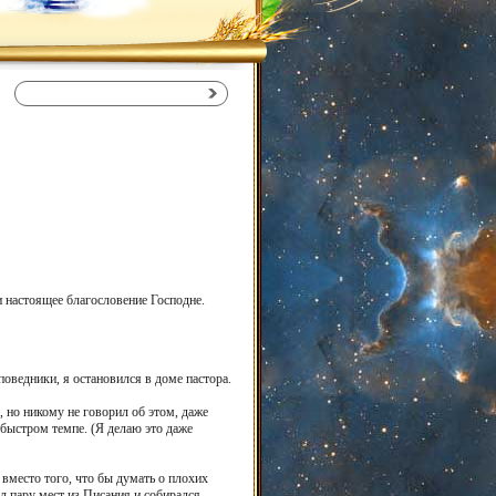
и настоящее благословение Господне.
поведники, я остановился в доме пастора.
а, но никому не говорил об этом, даже
 быстром темпе. (Я делаю это даже
вместо того, что бы думать о плохих
л пару мест из Писания и собирался