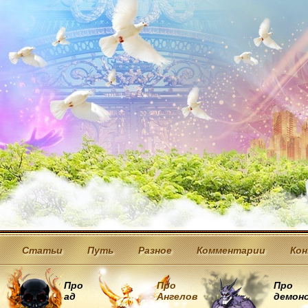
Статьи
Путь
Разное
Комментарии
Ко
Про
Про
Про
ад
Ангелов
демон