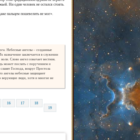
жьей. Ни один человек не остался стоять.
даже пальцем пошевелить не мог».
ога. Небесные ангелы – созданные
Их назначение заключается в служении
воли. Слово ангел означает вестник.
дь может послать с поручением и
 славят Господа, вокруг Престола
 что ангелы небесные защищают
о верующие люди, хотя и многие не
16
17
18
19