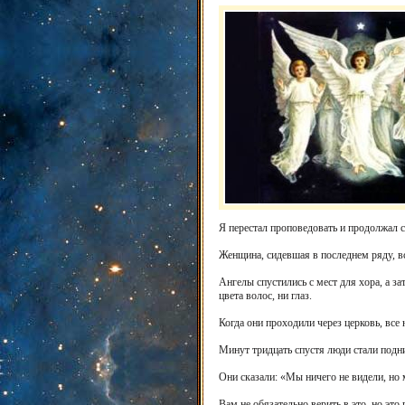
Я перестал проповедовать и продолжал с
Женщина, сидевшая в последнем ряду, вс
Ангелы спустились с мест для хора, а з
цвета волос, ни глаз.
Когда они проходили через церковь, все 
Минут тридцать спустя люди стали подни
Они сказали: «Мы ничего не видели, но 
Вам не обязательно верить в это, но эт