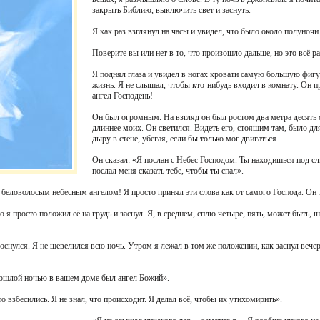
закрыть Библию, выключить свет и заснуть.
Я как раз взглянул на часы и увидел, что было около полуночи
Поверите вы или нет в то, что произошло дальше, но это всё 
Я поднял глаза и увидел в ногах кровати самую большую фигур
жизнь. Я не слышал, чтобы кто-нибудь входил в комнату. Он пр
ангел Господень!
Он был огромным. На взгляд он был ростом два метра десять 
длиннее моих. Он светился. Видеть его, стоящим там, было дл
дыру в стене, убегая, если бы только мог двигаться.
Он сказал: «Я послан с Небес Господом. Ты находишься под с
послал меня сказать тебе, чтобы ты спал».
беловолосым небесным ангелом! Я просто принял эти слова как от самого Господа. Он т
о я просто положил её на грудь и заснул. Я, в среднем, сплю четыре, пять, может быть, 
оснулся. Я не шевелился всю ночь. Утром я лежал в том же положении, как заснул вечер
Прошлой ночью в вашем доме был ангел Божий».
то взбесились. Я не знал, что происходит. Я делал всё, чтобы их утихомирить».