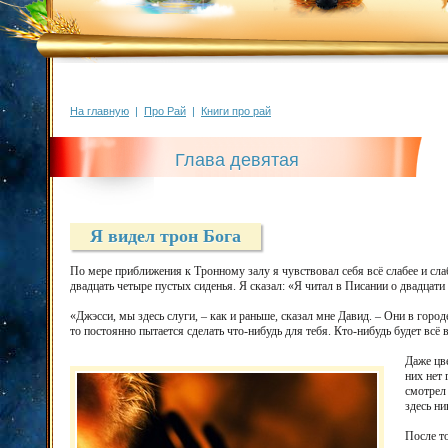
На главную
|
Про Рай
|
Книги про рай
Глава девятая
Я видел трон Бога
По мере приближения к Тронному залу я чувствовал себя всё слабее и сл
двадцать четыре пустых сиденья. Я сказал: «Я читал в Писании о двадцати 
«Джэсси, мы здесь слуги, – как и раньше, сказал мне Давид. – Они в гор
то постоянно пытается сделать что-нибудь для тебя. Кто-нибудь будет всё 
Даже цв
них нет 
смотрел 
здесь ни
После то