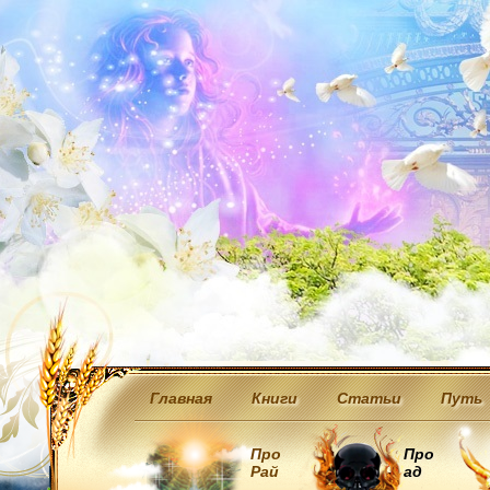
Главная
Книги
Статьи
Путь
Про
Про
Рай
ад