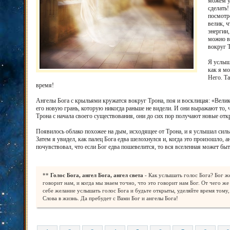
можем ув
сделать!
посмотр
велик, ч
энергии,
можно ви
вокруг 
Я услыш
как я мо
Него. Т
время!
Ангелы Бога с крыльями кружатся вокруг Трона, поя и восклицая: «Велики
его новую грань, которую никогда раньше не видели. И они выражают то, 
Трона с начала своего существования, они до сих пор получают новые откр
Появилось облако похожее на дым, исходящее от Трона, и я услышал силь
Затем я увидел, как палец Бога едва шелохнулся и, когда это произошло, а
почувствовал, что если Бог едва пошевелится, то вся вселенная может бы
**
Голос Бога, ангел Бога, ангел света
- Как услышать голос Бога? Бог ж
говорит нам, и когда мы знаем точно, что это говорит нам Бог. От чего 
себе желание услышать голос Бога и будьте открыты, уделяйте время тому
Слова в жизнь. Да пребудет с Вами Бог и ангелы Бога!