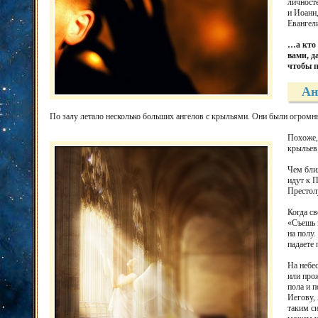
личносте
и Иоанн,
Евангел
…а кто 
вами, д
чтобы п
Ан
По залу летало несколько больших ангелов с крыльями. Они были огромны
Похоже,
крыльев;
Чем ближ
идут к П
Престолу
Когда св
«Съешь э
на полу.
падаете 
На небес
или прож
пола и 
Иегову, 
таким си