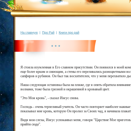
На главную
|
Про Рай
|
Книги про рай
* * *
Я стояла изумленная в Его славном присутствии. Он появился в моей комн
еще более ярким и сияющим, а стены его переливались разноцветными в
сапфиров и рубинов. Он был так восхитителен, что у меня перехватило ды
Наша следующая остановка была на пляже, где я опять обратила внимание 
волнами, тоже была грязной и окрашенной в кровавый цвет.
“Это Моя кровь”, - сказал Иисус снова.
Господь - очень терпеливый учитель. Он часто повторяет наиболее важные
показывал мне кровь, которую Он пролил за Своих чад, я начинала плакат
Видя мои слезы, Иисус успокаивал меня, говоря “Царствие Мое приготовле
прийти сюда”.