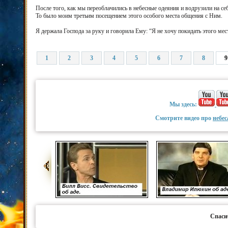
После того, как мы переоблачились в небесные одеяния и водрузили на себ
То было моим третьим посещением этого особого места общения с Ним.
Я держала Господа за руку и говорила Ему: “Я не хочу покидать этого мест
1
2
3
4
5
6
7
8
9
Мы здесь:
Смотрите видео про
небес
Спаси