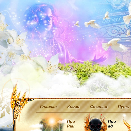
Главная
Книги
Статьи
Путь
Про
Про
Рай
ад