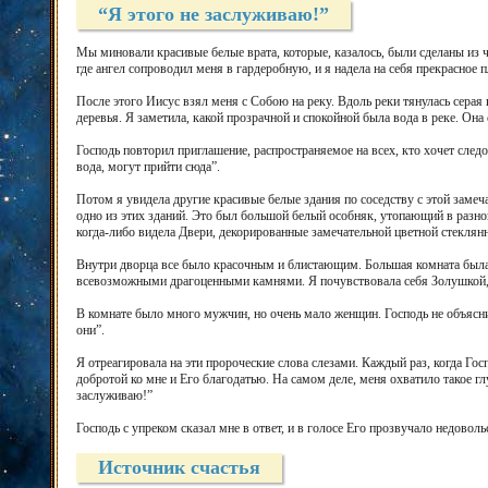
“Я этого не заслуживаю!”
Мы миновали красивые белые врата, которые, казалось, были сделаны из 
где ангел сопроводил меня в гардеробную, и я надела на себя прекрасное 
После этого Иисус взял меня с Собою на реку. Вдоль реки тянулась серая
деревья. Я заметила, какой прозрачной и спокойной была вода в реке. Она
Господь повторил приглашение, распространяемое на всех, кто хочет следов
вода, могут прийти сюда”.
Потом я увидела другие красивые белые здания по соседству с этой заме
одно из этих зданий. Это был большой белый особняк, утопающий в разноц
когда-либо видела Двери, декорированные замечательной цветной стеклян
Внутри дворца все было красочным и блистающим. Большая комната была 
всевозможными драгоценными камнями. Я почувствовала себя Золушкой, 
В комнате было много мужчин, но очень мало женщин. Господь не объяснил
они”.
Я отреагировала на эти пророческие слова слезами. Каждый раз, когда Гос
добротой ко мне и Его благодатью. На самом деле, меня охватило такое гл
заслуживаю!”
Господь с упреком сказал мне в ответ, и в голосе Его прозвучало недовол
Источник счастья