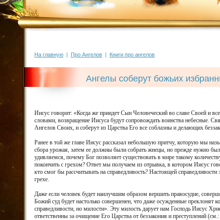
На главную
|
Про Ангелов
|
Книги про ангелов
Ангелы соберут божьих избранн
Иисус говорит: «Когда же приидет Сын Человеческий во славе Своей и все 
словами, возвращение Иисуса будут сопровождать воинства небесные. Св
Ангелов Своих, и соберут из Царства Его все соблазны и делающих беззако
Ранее в той же главе Иисус рассказал небольшую притчу, которую мы назы
сбора урожая, затем ее должны были собрать жнецы, но прежде нужно был
удивляемся, почему Бог позволяет существовать в мире такому количест
покончить с грехом? Ответ мы получаем из отрывка, в котором Иисус говорит
кто смог бы рассчитывать на справедливость? Настоящей справедливости з
грехе.
Даже если человек будет наилучшим образом вершить правосудие, соверше
Божий суд будет настолько совершенен, что даже осужденные преклонят ко
справедливости, но милости». Эту милость дарует нам Господь Иисус Хрис
ответственны за очищение Его Царства от беззакония и преступлений (см.: