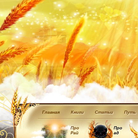
Главная
Книги
Статьи
Путь
Про
Про
Рай
ад