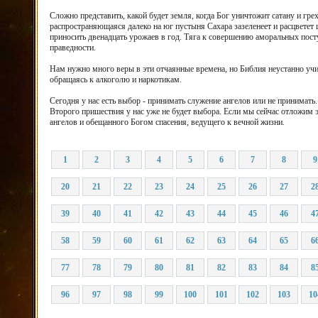
Сложно представить, какой будет земля, когда Бог уничтожит сатану и гр
распространяющаяся далеко на юг пустыня Сахара зазеленеет и расцветет 
приносить двенадцать урожаев в год. Тяга к совершению аморальных посту
праведности.
Нам нужно много веры в эти отчаянные времена, но Библия неустанно учит
обращаясь к алкоголю и наркотикам.
Сегодня у нас есть выбор - принимать служение ангелов или не принимать
Второго пришествия у нас уже не будет выбора. Если мы сейчас отложим
ангелов и обещанного Богом спасения, ведущего к вечной жизни.
1
2
3
4
5
6
7
8
9
20
21
22
23
24
25
26
27
2
39
40
41
42
43
44
45
46
4
58
59
60
61
62
63
64
65
6
77
78
79
80
81
82
83
84
8
96
97
98
99
100
101
102
103
10