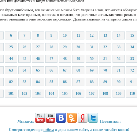
емых ими должностях и видах выполняемых ими работ.
ов будет ошибочным, тем не менее мы можем быть уверены в том, что ангелы обладают 
 показаться категоричным, но все же я полагаю, что различные ангельские чины реально
меет отношение к этим небесным персонажам. Давайте взглянем на четыре из списка эт
6
7
8
9
10
11
12
13
14
15
25
26
27
28
29
30
31
32
33
34
44
45
46
47
48
49
50
51
52
53
63
64
65
66
67
68
69
70
71
72
82
83
84
85
86
87
88
89
90
91
0
101
102
103
104
105
106
107
108
109
110
Мы здесь:
Поделиться:
Смотрите видео про
небеса
и
ад
на нашем сайте, а также
читайте книги
!