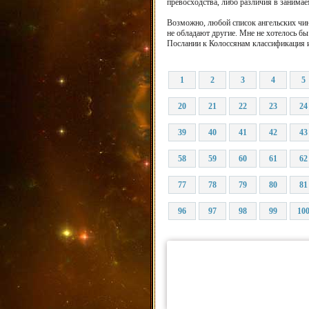
превосходства, либо различия в занима
Возможно, любой список ангельских чин
не обладают другие. Мне не хотелось бы
Послании к Колоссянам классификация и
1
2
3
4
5
20
21
22
23
24
39
40
41
42
43
58
59
60
61
62
77
78
79
80
81
96
97
98
99
10