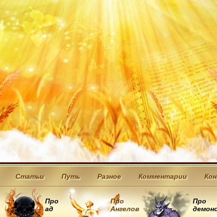
Статьи
Путь
Разное
Комментарии
Ко
Про
Про
Про
ад
Ангелов
демон