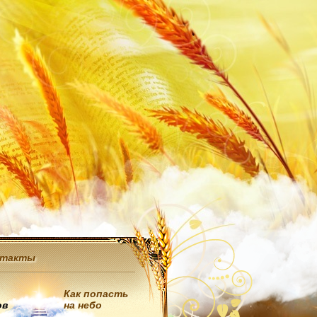
нтакты
Как попасть
ов
на небо