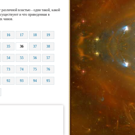
различной властью - одни такой, какой
 существуют и что приведенная в
их чинов.
16
17
18
19
35
36
37
38
54
55
56
57
73
74
75
76
92
93
94
95