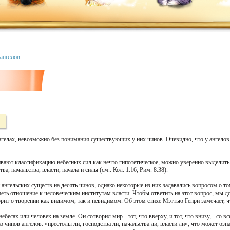
 ангелов
нгелах, невозможно без понимания существующих у них чинов. Очевидно, что у ангелов
ивают классификацию небесных сил как нечто гипотетическое, можно уверенно выделить
, начальства, власти, начала и силы (см.: Кол. 1:16; Рим. 8:38).
нгельских существ на десять чинов, однако некоторые из них задавались вопросом о то
иметь отношение к человеческим институтам власти. Чтобы ответить на этот вопрос, мы 
рит о творении как видимом, так и невидимом. Об этом стихе Мэттью Генри замечает, чт
а небесах или человек на земле. Он сотворил мир - тот, что вверху, и тот, что внизу, - со 
о чинов ангелов: «престолы ли, господства ли, начальства ли, власти ли», что может озн