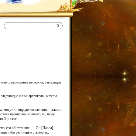
 есть определенная иерархия, зависящая
 следующие чины: архангелы, ангелы,
м, могут ли определенные чины - власти,
должны правильно понимать то, чему
о Христос ...
всеми его обитателями ... Он [Павел]
ачать либо различные степени их