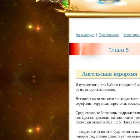
На главную
|
Про Ангелов
|
Книги про
Глава 5
Ангельская иерархия
Изучение того, что Библия говорит об а
от их авторитета и славы.
Несмотря на то что некоторые рассматр
серафимы, херувимы, престолы, господства
Средневековые богословы подразделяли а
господства, престолы, начала и силы - 
посвящен отрывок Кол. 1:16. Павел гово
... создал все из ничего, будь то ангел н
говорит так, словно существует нескольк