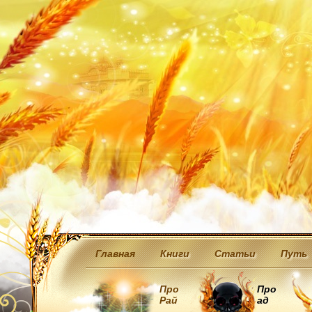
Главная
Книги
Статьи
Путь
Про
Про
Рай
ад