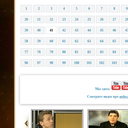
1
2
3
4
5
6
7
8
9
20
21
22
23
24
25
26
27
2
39
40
41
42
43
44
45
46
4
58
59
60
61
62
63
64
65
6
77
78
79
80
81
82
83
84
8
96
97
98
99
100
101
102
103
10
Мы здесь:
Смотрите видео про
небес