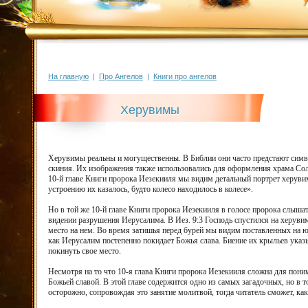
На главную
|
Про Ангелов
|
Книги про ангелов
Херувимы
Херувимы реальны и могущественны. В Библии они часто предстают симв
скиния. Их изображения также использовались для оформления храма Соломо
10-й главе Книги пророка Иезекииля мы видим детальный портрет херувимо
устроению их казалось, будто колесо находилось в колесе».
Но в той же 10-й главе Книги пророка Иезекииля в голосе пророка слыша
видении разрушения Иерусалима. В Иез. 9:3 Господь спустился на херувима
место на нем. Во время затишья перед бурей мы видим поставленных на 
как Иерусалим постепенно покидает Божья слава. Биение их крыльев указ
покинуть свое место.
Несмотря на то что 10-я глава Книги пророка Иезекииля сложна для пони
Божьeй славой. В этой главе содержится одно из самых загадочных, но в
осторожно, сопровождая это занятие молитвой, тогда читатель сможет, ка