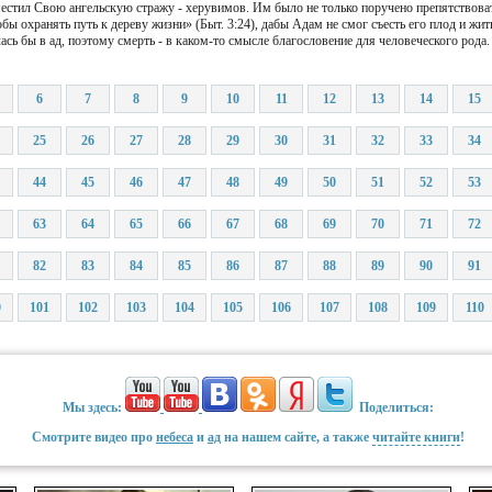
местил Свою ангельскую стражу - херувимов. Им было не только поручено препятствова
 охранять путь к дереву жизни» (Быт. 3:24), дабы Адам не смог съесть его плод и жит
ась бы в ад, поэтому смерть - в каком-то смысле благословение для человеческого рода.
6
7
8
9
10
11
12
13
14
15
25
26
27
28
29
30
31
32
33
34
44
45
46
47
48
49
50
51
52
53
63
64
65
66
67
68
69
70
71
72
82
83
84
85
86
87
88
89
90
91
0
101
102
103
104
105
106
107
108
109
110
Мы здесь:
Поделиться:
Смотрите видео про
небеса
и
ад
на нашем сайте, а также
читайте книги
!