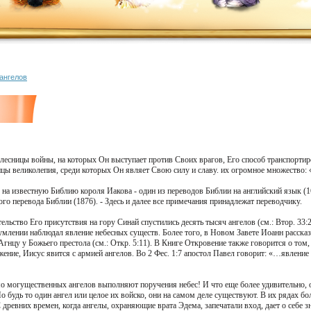
 ангелов
олесницы войны, на которых Он выступает против Своих врагов, Его способ транспорти
сницы великолепия, среди которых Он являет Свою силу и славу. их огромное множество:
 на известную Библию короля Иакова - один из переводов Библии на английский язык (16
ого перевода Библии (1876). - Здесь и далее все примечания принадлежат переводчику.
тельство Его присутствия на гору Синай спустились десять тысяч ангелов (см.: Втор. 33
млении наблюдал явление небесных существ. Более того, в Новом Завете Иоанн рассказы
гнцу у Божьего престола (см.: Откр. 5:11). В Книге Откровение также говорится о том, 
жение, Иисус явится с армией ангелов. Во 2 Фес. 1:7 апостол Павел говорит: «…явление
о могущественных ангелов выполняют поручения небес! И что еще более удивительно, о
о будь то один ангел или целое их войско, они на самом деле существуют. В их рядах б
 древних времен, когда ангелы, охраняющие врата Эдема, запечатали вход, дает о себе з