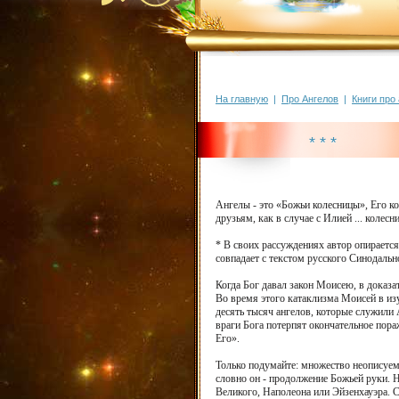
На главную
|
Про Ангелов
|
Книги про
* * *
Ангелы - это «Божьи колесницы», Его к
друзьям, как в случае с Илией ... коле
* В своих рассуждениях автор опирается
совпадает с текстом русского Синодальн
Когда Бог давал закон Моисею, в доказа
Во время этого катаклизма Моисей в изу
десять тысяч ангелов, которые служили А
враги Бога потерпят окончательное пора
Его».
Только подумайте: множество неописуем
словно он - продолжение Божьей руки. Н
Великого, Наполеона или Эйзенхауэра. С