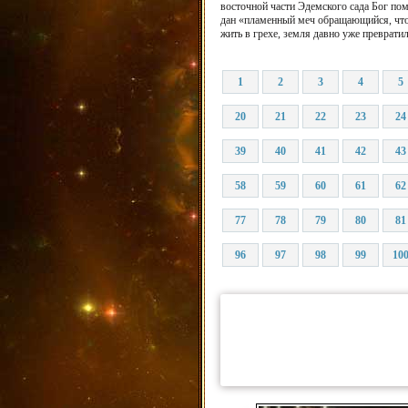
восточной части Эдемского сада Бог по
дан «пламенный меч обращающийся, чтобы
жить в грехе, земля давно уже превратил
1
2
3
4
5
20
21
22
23
24
39
40
41
42
43
58
59
60
61
62
77
78
79
80
81
96
97
98
99
10