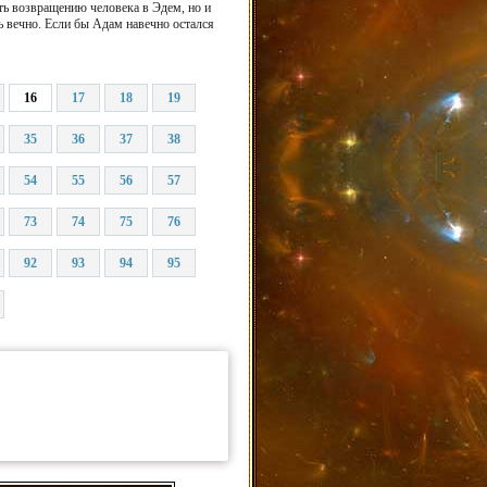
ть возвращению человека в Эдем, но и
ь вечно. Если бы Адам навечно остался
16
17
18
19
35
36
37
38
54
55
56
57
73
74
75
76
92
93
94
95