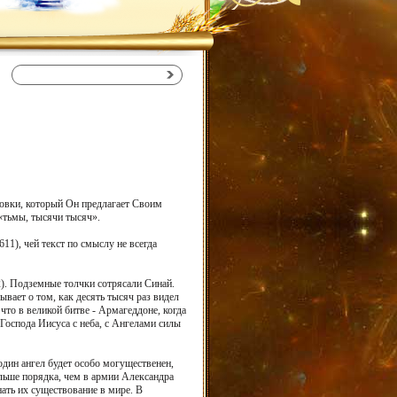
ровки, который Он предлагает Своим
 «тьмы, тысячи тысяч».
11), чей текст по смыслу не всегда
:2). Подземные толчки сотрясали Синай.
вает о том, как десять тысяч раз видел
что в великой битве - Армагеддоне, когда
 Господа Иисуса с неба, с Ангелами силы
дин ангел будет особо могущественен,
ольше порядка, чем в армии Александра
нать их существование в мире. В