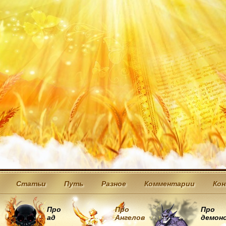
Статьи
Путь
Разное
Комментарии
Ко
Про
Про
Про
ад
Ангелов
демон