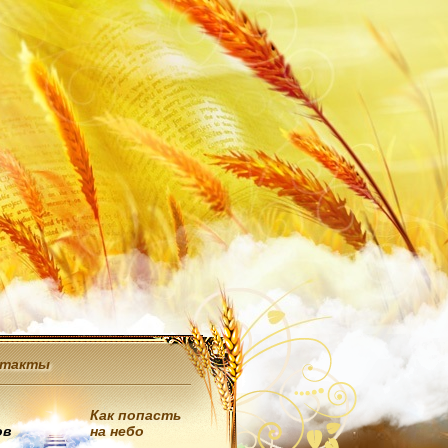
нтакты
Как попасть
ов
на небо