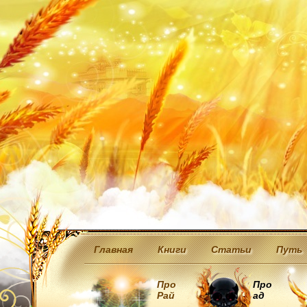
Главная
Книги
Статьи
Путь
Про
Про
Рай
ад