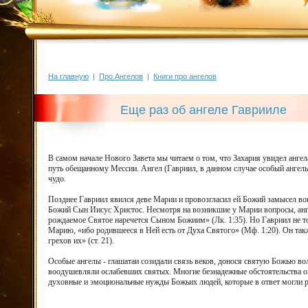
На главную
|
Про Ангелов
|
Книги про ангелов
Еще раз об ангеле Гаврииле
В самом начале Нового Завета мы читаем о том, что Захария увидел ангел
путь обещанному Мессии. Ангел (Гавриил, в данном случае особый ангел
чудо.
Позднее Гавриил явился деве Марии и провозгласил ей Божий замысел воп
Божий Сын Иисус Христос. Несмотря на возникшие у Марии вопросы, ангел
рождаемое Святое наречется Сыном Божиим» (Лк. 1:35). Но Гавриил не то
Марию, «ибо родившееся в Ней есть от Духа Святого» (Мф. 1:20). Он та
грехов их» (ст. 21).
Особые ангелы - глашатаи созидали связь веков, донося святую Божью 
воодушевляли ослабевших святых. Многие безнадежные обстоятельства он
духовные и эмоциональные нужды Божьих людей, которые в ответ могли ра