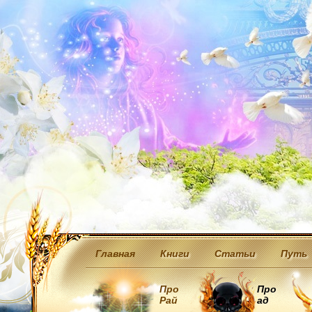
Главная
Книги
Статьи
Путь
Про
Про
Рай
ад