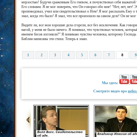
мерзостью! Будучи сраженным Его гневом, я почувствовал себя выжатой т
Его словами. Я не мог поверить, что Он говорил обо мне! “Нет, нет, нет! 
проповедовал, учил или свидетельствовал о Нем! Я мог рассказать Ему о т
знал, когда это было! Я знал, что все произошло на самом деле! Он не мог 
Видите ли, все мои хорошие дела сгорели, все без исключения. Как говори
нагой, у меня не было ничего. Я понимал, что чувствовал человек, котор
именем бесов изгоняли?” Я понимаю чувства человека, которому Господь с
Библии написаны эти стихи. Теперь я знаю.
1
2
3
4
5
6
7
8
9
Мы здесь:
Смотрите видео про
небес