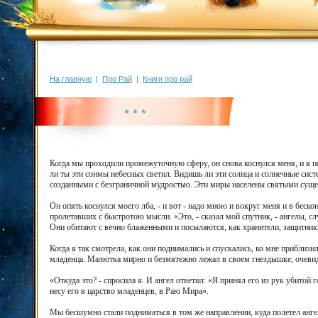
На главную
|
Про Рай
|
Книги про рай
* * *
Когда мы проходили промежуточную сферу, он снова коснулся меня, и я по
ли ты эти сонмы небесных светил. Видишь ли эти солнца и солнечные си
созданными с безграничной мудростью. Эти миры населены святыми сущес
Он опять коснулся моего лба, - и вот - надо мною и вокруг меня и в беск
пролетавших с быстротою мысли. «Это, - сказал мой спутник, - ангелы, 
Они обитают с вечно блаженными и посылаются, как хранители, защитники
Когда я так смотрела, как они поднимались и спускались, ко мне приблизи
младенца. Малютка мирно и безмятежно лежал в своем гнездышке, очевидн
«Откуда это? - спросила я. И ангел ответил: «Я принял его из рук убитой 
несу его в царство младенцев, в Раю Мира».
Мы бесшумно стали подниматься в том же направлении, куда полетел ангел