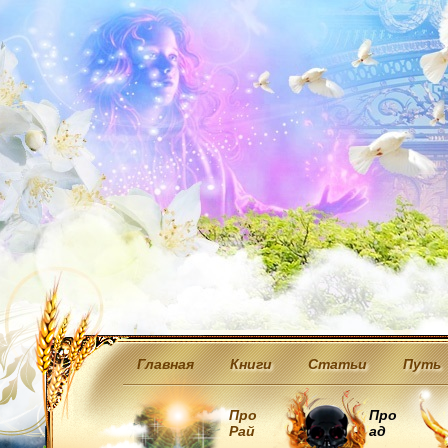
Главная
Книги
Статьи
Путь
Про
Про
Рай
ад