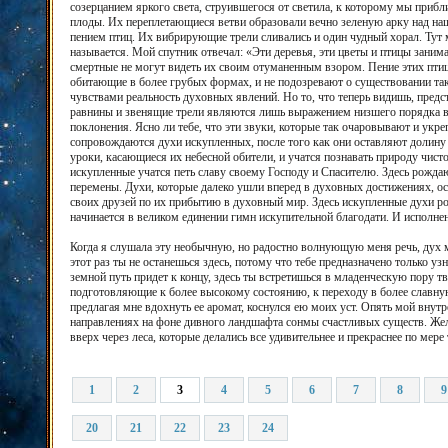
созерцанием яркого света, струившегося от светила, к которому мы приб
плоды. Их переплетающиеся ветви образовали вечно зеленую арку над н
пением птиц. Их вибрирующие трели сливались и один чудный хорал. Тут м
называется. Мой спутник отвечал: «Эти деревья, эти цветы и птицы зани
смертные не могут видеть их своим отуманенным взором. Пение этих птиц
обитающие в более грубых формах, и не подозревают о существовании та
чувствами реальность духовных явлений. Но то, что теперь видишь, предс
равнины и звенящие трели являются лишь выражением низшего порядка в
поклонения. Ясно ли тебе, что эти звуки, которые так очаровывают и у
сопровождаются духи искупленных, после того как они оставляют долину 
уроки, касающиеся их небесной обители, и учатся познавать природу чист
искупленные учатся петь славу своему Господу и Спасителю. Здесь рожда
перемены. Духи, которые далеко ушли вперед в духовных достижениях, ос
своих друзей по их прибытию в духовный мир. Здесь искупленные духи ро
начинается в великом единении гимн искупительной благодати. И исполне
Когда я слушала эту необычную, но радостно волнующую меня речь, дух мо
этот раз ты не останешься здесь, потому что тебе предназначено только у
земной путь придет к концу, здесь ты встретишься в младенческую пору т
подготовляющие к более высокому состоянию, к переходу в более славную
предлагая мне вдохнуть ее аромат, коснулся ею моих уст. Опять мой вну
направлениях на фоне дивного ландшафта сонмы счастливых существ. Жела
вверх через леса, которые делались все удивительнее и прекраснее по мере
1
2
3
4
5
6
7
8
9
20
21
22
23
24