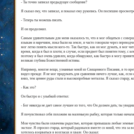
- Ты точно записал предыдущее сообщение?
Я сказал ему, что записал, и показал ему рукопись. Он поспешно просмотре
- Теперь ты можешь писать.
И он продолжил.
Самым удивительным для меня оказалось то, что я мог общаться с соверш
языкам и наречиям, пока были на земле, и часто говорили через переводчи
мог легко понять мысли кого-то. Так быстро, как он мог думать, я мог чи
время, когда я был в плоти; в случае, если предмет был понятен тому, с к
поэтому я был очень удивлен, когда обнаружил, как быстро я могу принят
великая глубина Божественной истины.
Например, многие вещи, узнанные мной из Священного Писания, в то врем
видел прежде. Я не мог придумать для сравнения ничего лучше, как, если 
вниз, тем ценнее руды стали и высокопробные металлы. Я сказал старцу, 
- Как это?
Он быстро и с улыбкой ответил:
- Бог никогда не дает самое лучшее из того, что Он должен дать; ты увид
Я почувствовал себя похожим на маленькую рыбку, которая только начала
Мои чувства были охвачены радостью, которая превышала любые земные г
экстазе. Я спросил старца, который радовался вместе со мной, что эта за 
хотелось взорваться в возгласах и хвале. Он сказал: