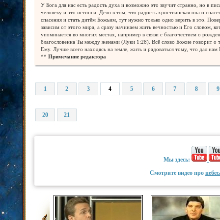
У Бога для нас есть радость духа и возможно это звучит странно, но в п
человеку и это истинна. Дело в том, что радость христианская она о сп
спасения и стать дитём Божьим, тут нужно только одно верить в это. По
зависим от этого мира, а сразу начинаем жить вечностью и Его словом, к
упоминается во многих местах, например в связи с благочестием о рождени
благословенна Ты между женами (Луки 1:28). Всё слово Божие говорит о 
Ему. Лучше всего находясь на земле, жить и радоваться тому, что дал нам 
**
Примечание редактора
1
2
3
4
5
6
7
8
9
20
21
Мы здесь:
Смотрите видео про
небес