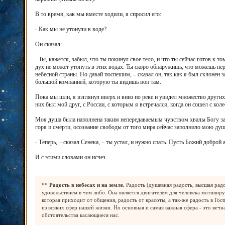
В то время, как мы вместе ходили, я спросил его:
- Как мы не утонули в воде?
Он сказал:
- Ты, кажется, забыл, что ты покинул свое тело, и что ты сейчас готов к т
дух не может утонуть в этих водах. Ты скоро обнаружишь, что можешь пер
небесной страны. Но давай поспешим, – сказал он, так как я был склонен 
большой компанией, которую ты видишь вон там.
Пока мы шли, я взглянул вверх и вниз по реке и увидел множество друг
них был мой друг, с России, с которым я встречался, когда он сошел с коле
Моя душа была наполнена таким непередаваемым чувством хвалы Богу за не
горя и смерти, осознание свободы от того мира сейчас заполнило мою ду
- Теперь, – сказал Сенека, – ты устал, и нужно спать. Пусть Божий доброй а
И с этими словами он исчез.
**
Радость в небесах и на земле.
Радость (душевная радость, высшая радо
удовольствием в чем либо. Она является двигателем для человека мотивир
которая приходит от общения, радость от красоты, а так-же радость в Го
из всяких сфер нашей жизни. Но основная и самая важная сфера - это веч
обстоятельства касающиеся нас.