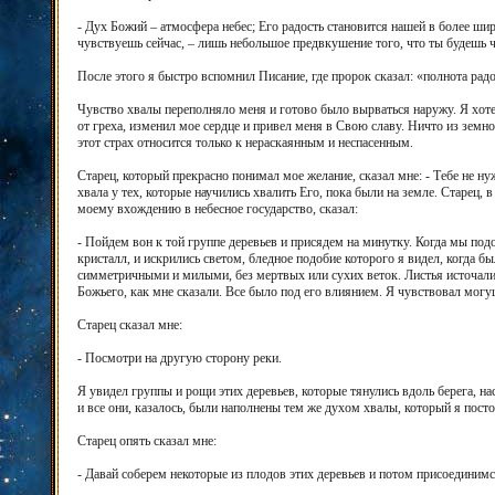
- Дух Божий – атмосфера небес; Его радость становится нашей в более ши
чувствуешь сейчас, – лишь небольшое предвкушение того, что ты будешь ч
После этого я быстро вспомнил Писание, где пророк сказал: «полнота рад
Чувство хвалы переполняло меня и готово было вырваться наружу. Я хотел
от греха, изменил мое сердце и привел меня в Свою славу. Ничто из земно
этот страх относится только к нераскаянным и неспасенным.
Старец, который прекрасно понимал мое желание, сказал мне: - Тебе не н
хвала у тех, которые научились хвалить Его, пока были на земле. Старец, 
моему вхождению в небесное государство, сказал:
- Пойдем вон к той группе деревьев и присядем на минутку. Когда мы подо
кристалл, и искрились светом, бледное подобие которого я видел, когда б
симметричными и милыми, без мертвых или сухих веток. Листья источали 
Божьего, как мне сказали. Все было под его влиянием. Я чувствовал могущ
Старец сказал мне:
- Посмотри на другую сторону реки.
Я увидел группы и рощи этих деревьев, которые тянулись вдоль берега, н
и все они, казалось, были наполнены тем же духом хвалы, который я пост
Старец опять сказал мне:
- Давай соберем некоторые из плодов этих деревьев и потом присоединимс