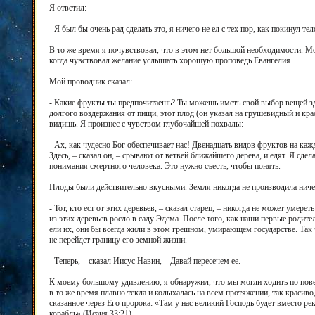
Я ответил:
- Я был бы очень рад сделать это, я ничего не ел с тех пор, как покинул тел
В то же время я почувствовал, что в этом нет большой необходимости. Мо
когда чувствовал желание услышать хорошую проповедь Евангелия.
Мой проводник сказал:
- Какие фрукты ты предпочитаешь? Ты можешь иметь свой выбор вещей здесь
долгого воздержания от пищи, этот плод (он указал на грушевидный и крас
видишь. Я произнес с чувством глубочайшей похвалы:
- Ах, как чудесно Бог обеспечивает нас! Двенадцать видов фруктов на каж
Здесь, – сказал он, – срывают от ветвей ближайшего дерева, и едят. Я сд
понимания смертного человека. Это нужно съесть, чтобы понять.
Плоды были действительно вкусными. Земля никогда не производила ничего
- Тот, кто ест от этих деревьев, – сказал старец, – никогда не может умере
из этих деревьев росло в саду Эдема. После того, как наши первые родите
ели их, они бы всегда жили в этом грешном, умирающем государстве. Так ч
не перейдет границу его земной жизни.
- Теперь, – сказал Иисус Навин, – Давай пересечем ее.
К моему большому удивлению, я обнаружил, что мы могли ходить по повер
в то же время плавно текла и колыхалась на всем протяжении, так красиво
сказанное через Его пророка: «Там у нас великий Господь будет вместо ре
корабль» (Исаия 33:21).