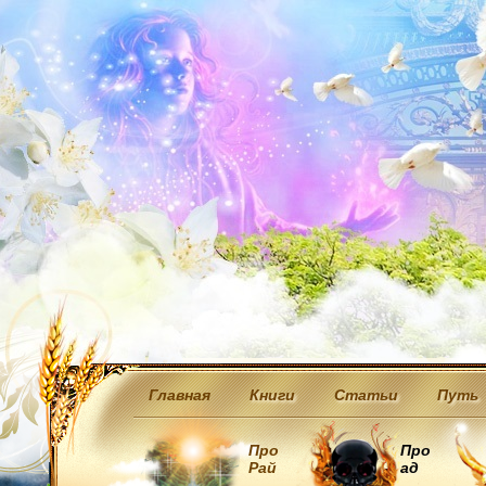
Главная
Книги
Статьи
Путь
Про
Про
Рай
ад