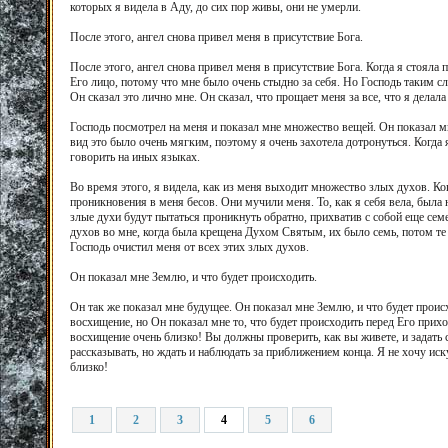
которых я видела в Аду, до сих пор живы, они не умерли.
После этого, ангел снова привел меня в присутствие Бога.
После этого, ангел снова привел меня в присутствие Бога. Когда я стояла 
Его лицо, потому что мне было очень стыдно за себя. Но Господь таким с
Он сказал это лично мне. Он сказал, что прощает меня за все, что я делал
Господь посмотрел на меня и показал мне множество вещей. Он показал мн
вид это было очень мягким, поэтому я очень захотела дотронуться. Когда я
говорить на иных языках.
Во время этого, я видела, как из меня выходит множество злых духов. Ко
проникновения в меня бесов. Они мучили меня. То, как я себя вела, была 
злые духи будут пытаться проникнуть обратно, прихватив с собой еще семе
духов во мне, когда была крещена Духом Святым, их было семь, потом те п
Господь очистил меня от всех этих злых духов.
Он показал мне Землю, и что будет происходить.
Он так же показал мне будущее. Он показал мне Землю, и что будет происх
восхищение, но Он показал мне то, что будет происходить перед Его при
восхищение очень близко! Вы должны проверить, как вы живете, и задать с
рассказывать, но ждать и наблюдать за приближением конца. Я не хочу иск
близко!
1
2
3
4
5
6