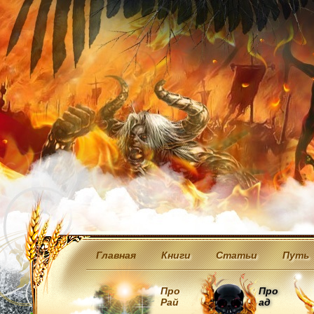
Главная
Книги
Статьи
Путь
Про
Про
Рай
ад