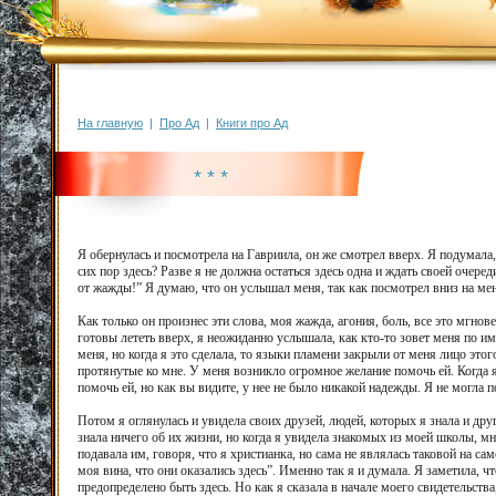
На главную
|
Про Ад
|
Книги про Ад
* * *
Я обернулась и посмотрела на Гавриила, он же смотрел вверх. Я подумала
сих пор здесь? Разве я не должна остаться здесь одна и ждать своей очере
от жажды!” Я думаю, что он услышал меня, так как посмотрел вниз на меня
Как только он произнес эти слова, моя жажда, агония, боль, все это мгно
готовы лететь вверх, я неожиданно услышала, как кто-то зовет меня по им
меня, но когда я это сделала, то языки пламени закрыли от меня лицо этог
протянутые ко мне. У меня возникло огромное желание помочь ей. Когда я 
помочь ей, но как вы видите, у нее не было никакой надежды. Я не могла п
Потом я оглянулась и увидела своих друзей, людей, которых я знала и дру
знала ничего об их жизни, но когда я увидела знакомых из моей школы, м
подавала им, говоря, что я христианка, но сама не являлась таковой на са
моя вина, что они оказались здесь”. Именно так я и думала. Я заметила, ч
предопределено быть здесь. Но как я сказала в начале моего свидетельства