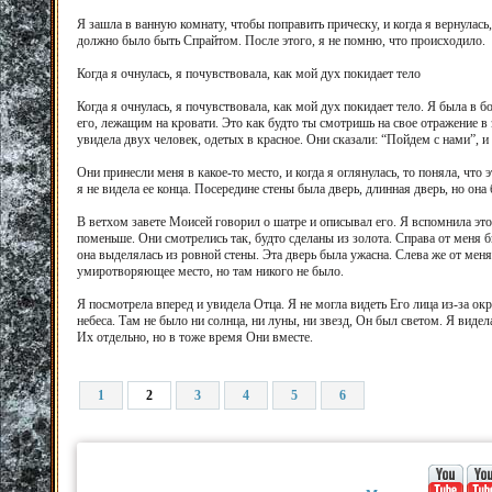
Я зашла в ванную комнату, чтобы поправить прическу, и когда я вернулась
должно было быть Спрайтом. После этого, я не помню, что происходило.
Когда я очнулась, я почувствовала, как мой дух покидает тело
Когда я очнулась, я почувствовала, как мой дух покидает тело. Я была в 
его, лежащим на кровати. Это как будто ты смотришь на свое отражение в з
увидела двух человек, одетых в красное. Они сказали: “Пойдем с нами”, и
Они принесли меня в какое-то место, и когда я оглянулась, то поняла, что 
я не видела ее конца. Посередине стены была дверь, длинная дверь, но она
В ветхом завете Моисей говорил о шатре и описывал его. Я вспомнила это
поменьше. Они смотрелись так, будто сделаны из золота. Справа от меня б
она выделялась из ровной стены. Эта дверь была ужасна. Слева же от мен
умиротворяющее место, но там никого не было.
Я посмотрела вперед и увидела Отца. Я не могла видеть Его лица из-за ок
небеса. Там не было ни солнца, ни луны, ни звезд, Он был светом. Я виде
Их отдельно, но в тоже время Они вместе.
1
2
3
4
5
6