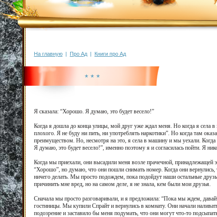
На главную
|
Про Ад
|
Книги про Ад
* * *
Я сказала: “Хорошо. Я думаю, это будет весело!”
Когда я дошла до конца улицы, мой друг уже ждал меня. Но когда я села в
плохого. Я не буду ни пить, ни употреблять наркотики”. Но когда там оказ
преимуществом. Но, несмотря на это, я села в машину и мы уехали. Когда 
Я думаю, это будет весело!”, именно поэтому я и согласилась пойти. Я ник
Когда мы приехали, они высадили меня возле прачечной, принадлежащей это
“Хорошо”, но думаю, что они пошли снимать номер. Когда они вернулись, т
ничего делать. Мы просто подождем, пока подойдут наши остальные друзья
причинить мне вред, но на самом деле, я не знала, кем были мои друзья.
Сначала мы просто разговаривали, и я предложила: “Пока мы ждем, дава
гостиницы. Мы купили Спрайт и вернулись в комнату. Они начали наливать
подозрение и заставило бы меня подумать, что они могут что-то подсыпать