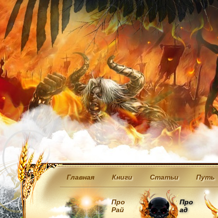
Главная
Книги
Статьи
Путь
Про
Про
Рай
ад