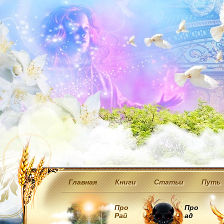
Главная
Книги
Статьи
Путь
Про
Про
Рай
ад