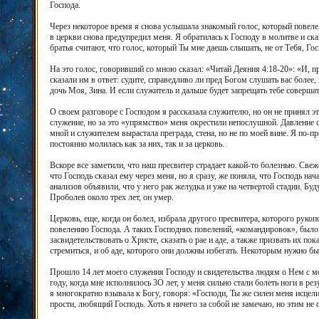
Господа.
Через некоторое время я снова услышала знакомый голос, который повелел
в церкви снова предупредил меня. Я обратилась к Господу в молитве и ска
братья считают, что голос, который Ты мне даешь слышать, не от Тебя, Го
На это голос, говоривший со мною сказал: «Читай Деяния 4:18-20»: «И, п
сказали им в ответ: судите, справедливо ли пред Богом слушать вас более
дочь Моя, Зина. И если служитель и дальше будет запрещать тебе совершат
О своем разговоре с Господом я рассказала служителю, но он не принял эт
служение, но за это «упрямство» меня окрестили непослушной. Давление
мной и служителем вырастала преграда, стена, но не по моей вине. Я по
постоянно молилась как за них, так и за церковь.
Вскоре все заметили, что наш пресвитер страдает какой-то болезнью. Свежес
что Господь сказал ему через меня, но я сразу, же поняла, что Господь нач
анализов объявили, что у него рак желудка и уже на четвертой стадии. Буду
Проболев около трех лет, он умер.
Церковь, еще, когда он болел, избрала другого пресвитера, которого рук
повелению Господа. А таких Господних повелений, «командировок», было о
засвидетельствовать о Христе, сказать о рае и аде, а также призвать их 
стремиться, и об аде, которого они должны избегать. Некоторым нужно бы
Прошло 14 лет моего служения Господу и свидетельства людям о Нем с мо
году, когда мне исполнилось 3О лет, у меня сильно стали болеть ноги в р
я многократно взывала к Богу, говоря: «Господи, Ты же силен меня исцели
прости, любящий Господь. Хоть я ничего за собой не замечаю, но этим не 