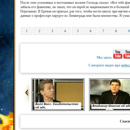
После этих усиленных и постоянных молитв Господь сказал: «Вот тебе фам
забыла его фамилию, но знала, что он еврей по национальности и большой
Перельман. В Ереван он приехал для того, чтобы вести школу при научно
данные о профессоре хирурге из Ленинграда мне были неизвестны. Я узнала
1
2
3
4
5
6
7
8
9
Мы здесь:
Смотрите видео про
небес
Спаси