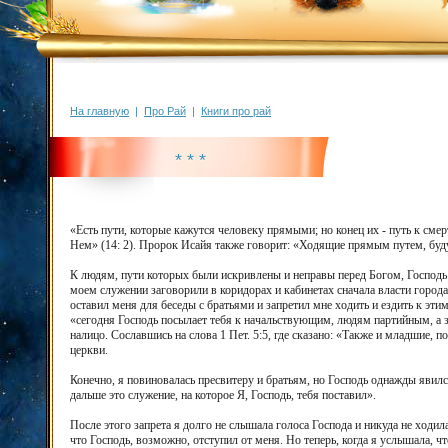
На главную
|
Про Рай
|
Книги про рай
* * *
«Есть пути, которые кажутся человеку прямыми; но конец их - путь к сме
Нем» (14: 2). Пророк Исайя также говорит: «Ходящие прямым путем, будут
К людям, пути которых были искривлены и неправы перед Богом, Господь 
моем служении заговорили в коридорах и кабинетах сначала власти города,
оставил меня для беседы с братьями и запретил мне ходить и ездить к эти
«сегодня Господь посылает тебя к начальствующим, людям партийным, а з
налицо. Сославшись на слова 1 Пет. 5:5, где сказано: «Также и младшие, 
церкви.
Конечно, я повиновалась пресвитеру и братьям, но Господь однажды явил
дальше это служение, на которое Я, Господь, тебя поставил».
После этого запрета я долго не слышала голоса Господа и никуда не ходила
что Господь, возможно, отступил от меня. Но теперь, когда я услышала, 