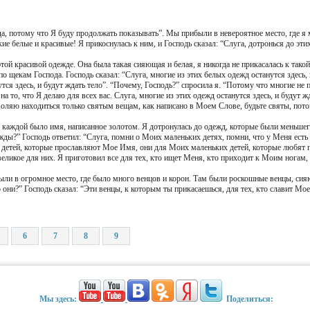
да, потому что Я буду продолжать показывать”. Мы прибыли в невероятное место, где я
е белые и красивые! Я прикоснулась к ним, и Господь сказал: “Слуга, дотронься до этих
той красивой одежде. Она была такая сияющая и белая, я никогда не прикасалась к такой 
по щекам Господа. Господь сказал: “Слуга, многие из этих белых одежд останутся здесь, 
тся здесь, и будут ждать тело”. “Почему, Господь?” спросила я. “Потому что многие не 
 то, что Я делаю для всех вас. Слуга, многие из этих одежд останутся здесь, и будут ж
оляю находиться только святым вещам, как написано в Моем Слове, будьте святы, потому
 каждой было имя, написанное золотом. Я дотронулась до одежд, которые были меньшего
ежды?” Господь ответил: “Слуга, помни о Моих маленьких детях, помни, что у Меня есть 
 детей, которые прославляют Мое Имя, они для Моих маленьких детей, которые любят 
еликое для них. Я приготовил все для тех, кто ищет Меня, кто приходит к Моим ногам
ли в огромное место, где было много венцов и корон. Там были роскошные венцы, сия
 они?” Господь сказал: “Эти венцы, к которым ты прикасаешься, для тех, кто славит Мое
6
7
8
9
Мы здесь:
Поделиться: