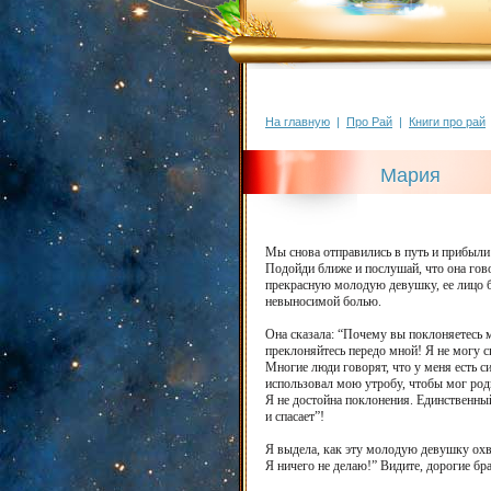
На главную
|
Про Рай
|
Книги про рай
Мария
Мы снова отправились в путь и прибыли 
Подойди ближе и послушай, что она гов
прекрасную молодую девушку, ее лицо бы
невыносимой болью.
Она сказала: “Почему вы поклоняетесь 
преклоняйтесь передо мной! Я не могу с
Многие люди говорят, что у меня есть с
использовал мою утробу, чтобы мог роди
Я не достойна поклонения. Единственны
и спасает”!
Я выдела, как эту молодую девушку охва
Я ничего не делаю!” Видите, дорогие бр