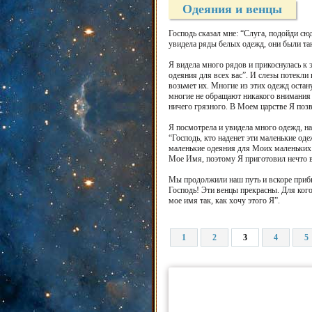
Одеяния и венцы
Господь сказал мне: “Слуга, подойди сю
увидела ряды белых одежд, они были таки
Я видела много рядов и прикоснулась к э
одеяния для всех вас”. И слезы потекли 
возьмет их. Многие из этих одежд остану
многие не обращают никакого внимания на
ничего грязного. В Моем царстве Я позв
Я посмотрела и увидела много одежд, на
“Господь, кто наденет эти маленькие од
маленькие одеяния для Моих маленьких
Мое Имя, поэтому Я приготовил нечто в
Мы продолжили наш путь и вскоре прибы
Господь! Эти венцы прекрасны. Для кого
мое имя так, как хочу этого Я”.
1
2
3
4
5