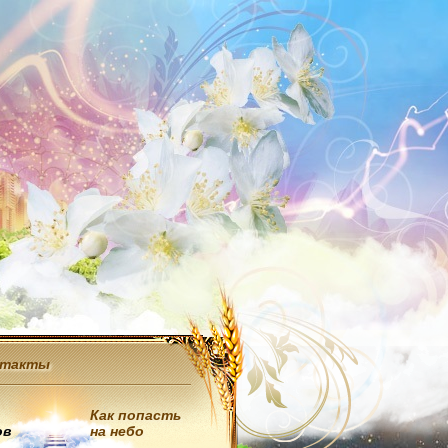
нтакты
Как попасть
ов
на небо