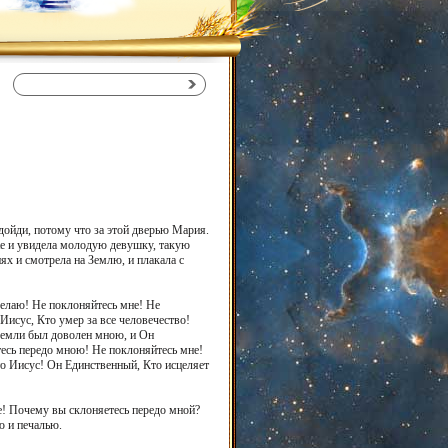
одойди, потому что за этой дверью Мария.
же и увидела молодую девушку, такую
ях и смотрела на Землю, и плакала с
делаю! Не поклоняйтесь мне! Не
Иисус, Кто умер за все человечество!
 земли был доволен мною, и Он
тесь передо мною! Не поклоняйтесь мне!
то Иисус! Он Единственный, Кто исцеляет
не! Почему вы склоняетесь передо мной?
ю и печалью.