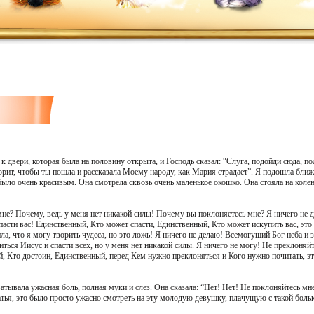
к двери, которая была на половину открыта, и Господь сказал: “Слуга, подойди сюда, п
орит, чтобы ты пошла и рассказала Моему народу, как Мария страдает”. Я подошла бли
ло очень красивым. Она смотрела сквозь очень маленькое окошко. Она стояла на колен
мне? Почему, ведь у меня нет никакой силы! Почему вы поклоняетесь мне? Я ничего не 
пасти вас! Единственный, Кто может спасти, Единственный, Кто может искупить вас, это 
ила, что я могу творить чудеса, но это ложь! Я ничего не делаю! Всемогущий Бог неба и
ться Иисус и спасти всех, но у меня нет никакой силы. Я ничего не могу! Не преклоняй
й, Кто достоин, Единственный, перед Кем нужно преклоняться и Кого нужно почитать, э
тывала ужасная боль, полная муки и слез. Она сказала: “Нет! Нет! Не поклоняйтесь м
атья, это было просто ужасно смотреть на эту молодую девушку, плачущую с такой боль