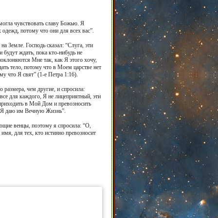
 могла чувствовать славу Божью. Я
 одежд, потому что они для всех вас”.
на Земле. Господь сказал: “Слуга, эти
и будут ждать, пока кто-нибудь не
поклоняются Мне так, как Я этого хочу,
дать тело, потому что в Моем царстве нет
 что Я свят” (1-е Петра 1:16).
 размера, чем другие, и спросила:
все для каждого, Я не лицеприятный, эти
приходить в Мой Дом и превозносить
, Я даю им Вечную Жизнь”.
ющие венцы, поэтому я спросила: “О,
 имя, для тех, кто истинно превозносит