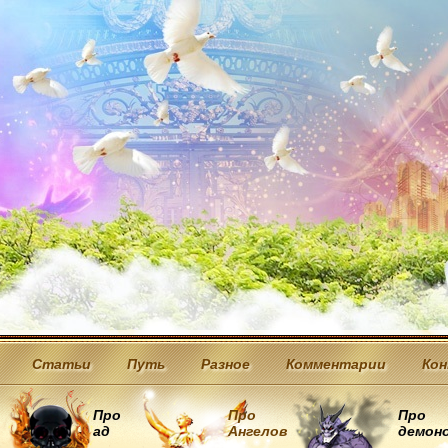
Статьи
Путь
Разное
Комментарии
Ко
Про
Про
Про
ад
Ангелов
демон