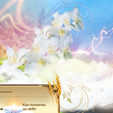
нтакты
Как попасть
ов
на небо