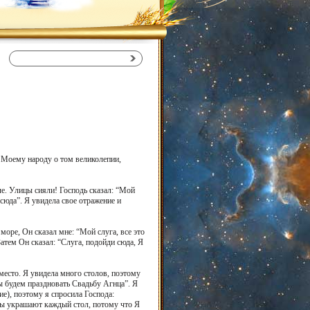
ь Моему народу о том великолепии,
ле. Улицы сияли! Господь сказал: “Мой
 сюда”. Я увидела свое отражение и
оре, Он сказал мне: “Мой слуга, все это
атем Он сказал: “Слуга, подойди сюда, Я
 место. Я увидела много столов, поэтому
мы будем праздновать Свадьбу Агнца”. Я
ие), поэтому я спросила Господа:
елы украшают каждый стол, потому что Я