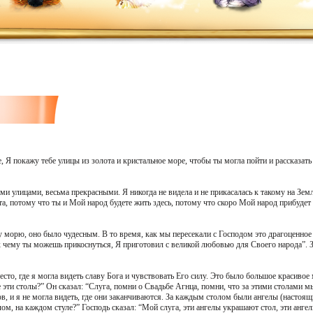
е, Я покажу тебе улицы из золота и кристальное море, чтобы ты могла пойти и рассказат
и улицами, весьма прекрасными. Я никогда не видела и не прикасалась к такому на Зем
та, потому что ты и Мой народ будете жить здесь, потому что скоро Мой народ прибудет
морю, оно было чудесным. В то время, как мы пересекали с Господом это драгоценное м
 к чему ты можешь прикоснуться, Я приготовил с великой любовью для Своего народа”. З
сто, где я могла видеть славу Бога и чувствовать Его силу. Это было большое красивое
се эти столы?” Он сказал: “Слуга, помни о Свадьбе Агнца, помни, что за этими столами 
в, и я не могла видеть, где они заканчиваются. За каждым столом были ангелы (настоящ
ом, на каждом стуле?” Господь сказал: “Мой слуга, эти ангелы украшают стол, эти анг