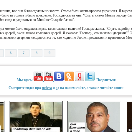
ияющие, все они были сделаны из золота. Столы были очень красиво украшены. Я видела,
это было из золота и было прекрасно. Господь сказал мне: “Слуга, скажи Моему народу б
йти сюда и радоваться со Мной не Свадьбе Агнца”.
ода можно было ощущать здесь, такая слава и величие! Господь сказал: “Слуга, подойди 
ых дверей, очень много красивых дверей. Я сказала: “Господь, что за этими дверями?” 
, за этими дверями находятся все те, кто ходил по Земле, прославляя и превознося Мо
6
7
8
9
Мы здесь:
Поделиться:
Смотрите видео про
небеса
и
ад
на нашем сайте, а также
читайте книги
!