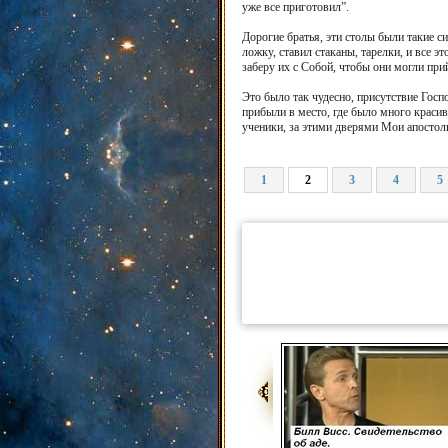
уже все приготовил”.
Дорогие братья, эти столы были такие с
ложку, ставил стаканы, тарелки, и все 
заберу их с Собой, чтобы они могли при
Это было так чудесно, присутствие Госп
прибыли в место, где было много красив
ученики, за этими дверями Мои апостолы
1
2
3
4
5