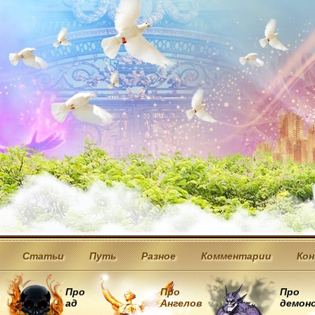
Статьи
Путь
Разное
Комментарии
Ко
Про
Про
Про
ад
Ангелов
демон