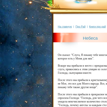
На главную
|
Про Рай
|
Книги про рай
Небеса
Он сказал: “Слуга, Я покажу тебе много
которое есть у Меня для них”.
Вскоре мы прибыли в место с прекрасным
слуга, прикоснись к этим улицам из золо
Господа, скачущими вместе.
После этого мы прибыли к кристальному 
не Мое, это все для Моего народа. Все,
покажу тебе также другие вещи”.
После этого мы прибыли в прекрасное ме
спросила Господа: “Господь, для чего в
увидела неисчисляемое количество столо
“Господь, почему ангелы за каждым стол