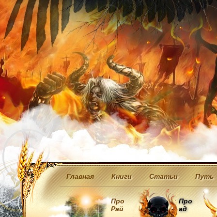
Главная
Книги
Статьи
Путь
Про
Про
Рай
ад