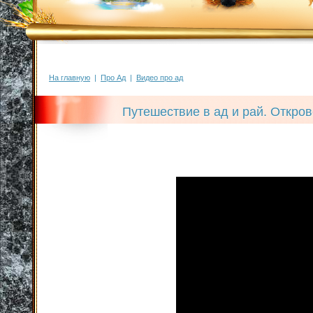
На главную
|
Про Ад
|
Видео про ад
Путешествие в ад и рай. Откро