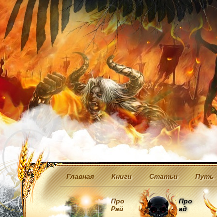
Главная
Книги
Статьи
Путь
Про
Про
Рай
ад