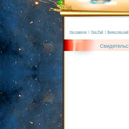
На главную
|
Про Рай
|
Видео про рай
Свидетельс