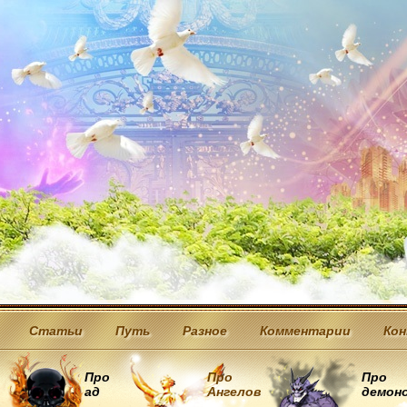
Статьи
Путь
Разное
Комментарии
Ко
Про
Про
Про
ад
Ангелов
демон