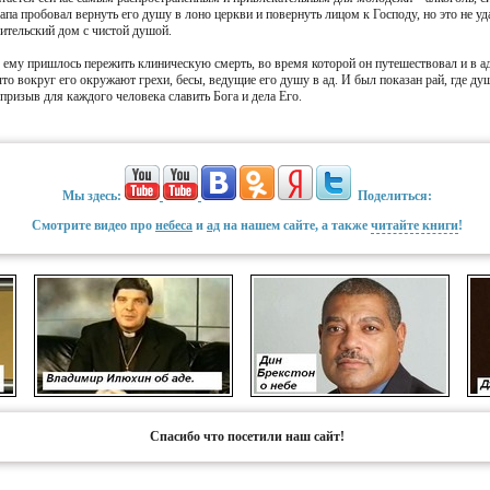
апа пробовал вернуть его душу в лоно церкви и повернуть лицом к Господу, но это не уд
дительский дом с чистой душой.
е ему пришлось пережить клиническую смерть, во время которой он путешествовал и в ад
что вокруг его окружают грехи, бесы, ведущие его душу в ад. И был показан рай, где д
призыв для каждого человека славить Бога и дела Его.
Мы здесь:
Поделиться:
Смотрите видео про
небеса
и
ад
на нашем сайте, а также
читайте книги
!
Спасибо что посетили наш сайт!