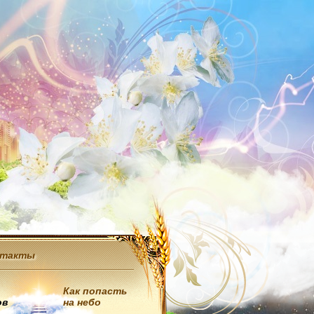
нтакты
Как попасть
ов
на небо