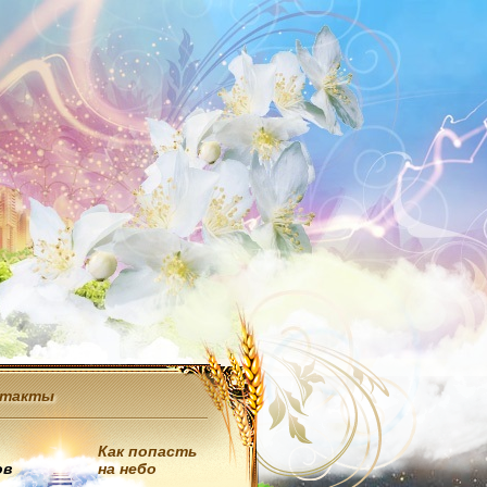
нтакты
Как попасть
ов
на небо