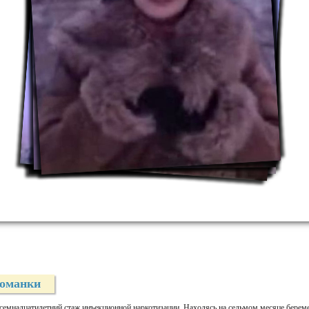
команки
емнадцатилетний стаж инъекционной наркотизации. Находясь на седьмом месяце беремен