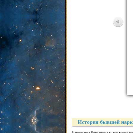
История бывшей нар
Наркоманка Кира имела в свое время вос