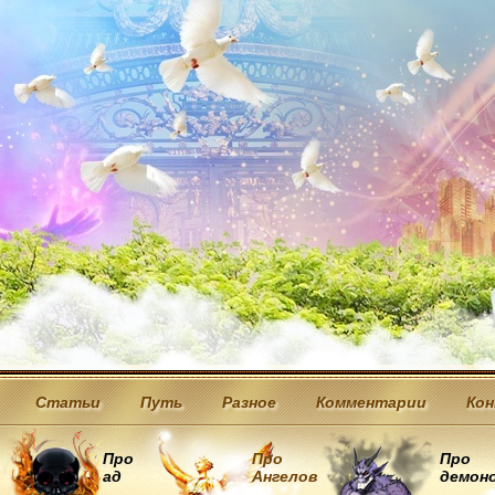
Статьи
Путь
Разное
Комментарии
Ко
Про
Про
Про
ад
Ангелов
демон