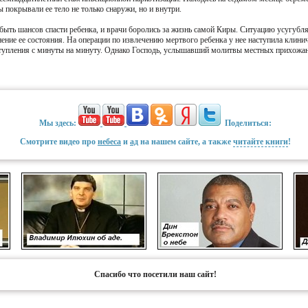
 покрывали ее тело не только снаружи, но и внутри.
 быть шансов спасти ребенка, и врачи боролись за жизнь самой Киры. Ситуацию усугубля
ение ее состояния. На операции по извлечению мертвого ребенка у нее наступила клини
ступления с минуты на минуту. Однако Господь, услышавший молитвы местных прихожан
Мы здесь:
Поделиться:
Смотрите видео про
небеса
и
ад
на нашем сайте, а также
читайте книги
!
Спасибо что посетили наш сайт!