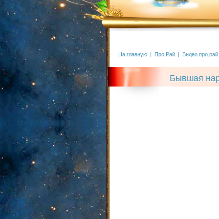
На главную
|
Про Рай
|
Видео про рай
Бывшая нар